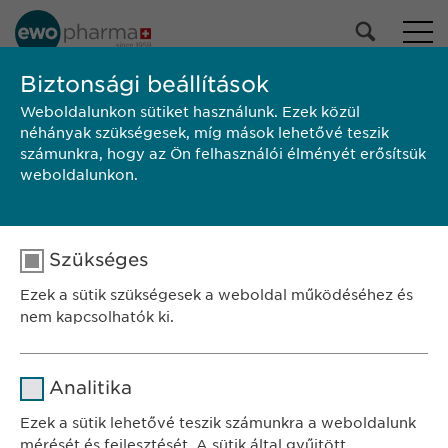
Biztonsági beállítások
Weboldalunkon sütiket használunk. Ezek közül
TALÁLKOZZON VELÜNK!
néhányak szükségesek, míg mások lehetővé teszik
számunkra, hogy az Ön felhasználói élményét erősítsük
weboldalunkon.
SZÉKHELY
Szükséges
Ewopharma Hungary Kft.
Ezek a sütik szükségesek a weboldal működéséhez és
1122 Budapest
nem kapcsolhatók ki.
Városmajor u. 13.
Név
cookie_optin
KAPCSOLAT
Analitika
tel.: +36 1 200 4650
Szolgáltató
sgalinski
Ezek a sütik lehetővé teszik számunkra a weboldalunk
e-mail:
info@
ewopharma.hu
mérését és fejlesztését. A sütik által gyűjtött