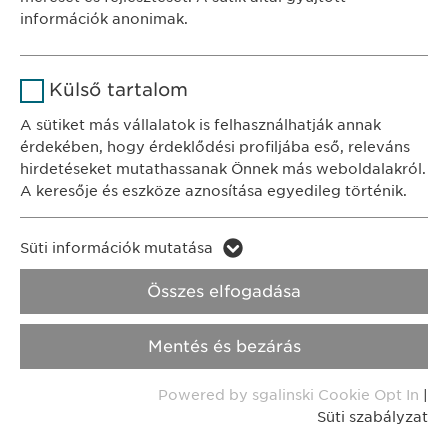
Időtartam
1 év
információk anonimak.
Adatkezelési
A fehasználó sütikhez való
tájékoztató
Süti szabályzat
Cél
Név
Google Analytics
hozzájárulásának státusza.
Külső tartalom
Szolgáltató
Google
Impresszum
A sütiket más vállalatok is felhasználhatják annak
érdekében, hogy érdeklődési profiljába eső, releváns
Időtartam
1 nap
Jogi és felhasználási feltételek.
hirdetéseket mutathassanak Önnek más weboldalakról.
A keresője és eszköze aznosítása egyedileg történik.
Transzparencia.
Cél
Statisztikai adatot generál.
Név
LinkedIn
Copyright © Ewopharma AG
Süti információk mutatása
Név
vuid
Szolgáltató
LinkedIn
Összes elfogadása
Szolgáltató
Vimeo
Időtartam
2 év
Mentés és bezárás
Időtartam
2 years
Cél
A szolgáltatás nyomon követése
Powered by sgalinski Cookie Opt In
|
Collects data on users visiting the
Cél
Süti szabályzat
website.
Név
_cf_bm