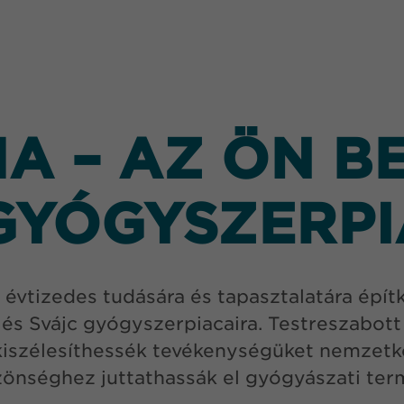
 – AZ ÖN B
GYÓGYSZERP
vtizedes tudására és tapasztalatára építk
és Svájc gyógyszerpiacaira. Testreszabott
iszélesíthessék tevékenységüket nemzetkö
zönséghez juttathassák el gyógyászati ter