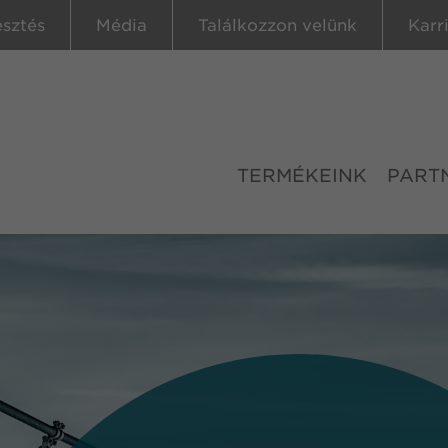
esztés
Média
Találkozzon velünk
Karr
TERMÉKEINK
PART