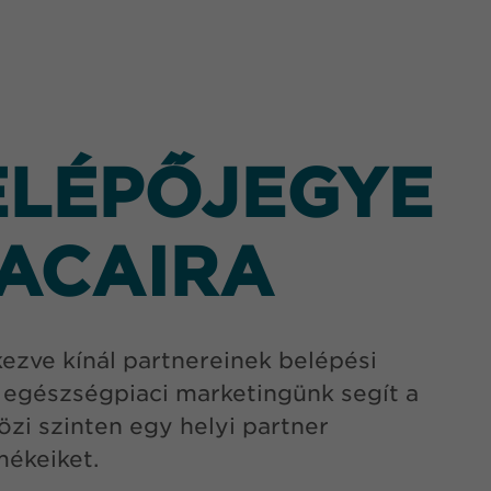
ELÉPŐJEGYE
IACAIRA
ezve kínál partnereinek belépési
 egészségpiaci marketingünk segít a
zi szinten egy helyi partner
mékeiket.