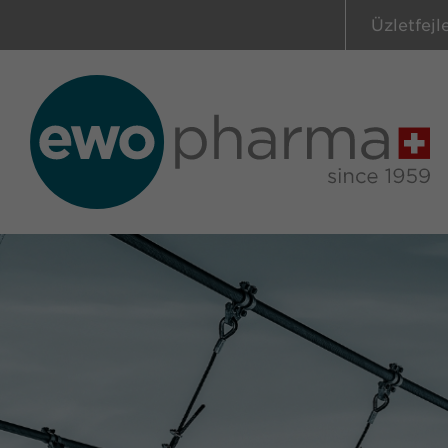
Üzletfejl