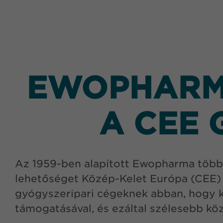
EWOPHARMA
A CEE 
Az 1959-ben alapított Ewopharma több é
lehetőséget Közép-Kelet Európa (CEE) 
gyógyszeripari cégeknek abban, hogy k
támogatásával, és ezáltal szélesebb kö