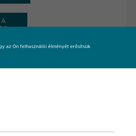
 A
RA
y az Ön felhasználói élményét erősítsük
650
pharma.hu