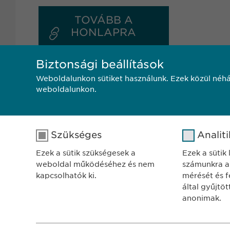
TOVÁBB A
HONLAPRA
Biztonsági beállítások
Weboldalunkon sütiket használunk. Ezek közül néhá
weboldalunkon.
Szükséges
Analit
Ezek a sütik szükségesek a
Ezek a sütik
weboldal működéséhez és nem
számunkra a
SZÉKH
kapcsolhatók ki.
mérését és fe
Ewophar
által gyűjtö
1122 Bu
anonimak.
Városma