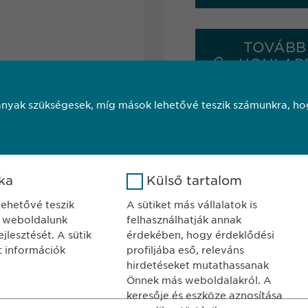
TOVÁBB
HONLAP
nyak szükségesek, míg mások lehetővé teszik számunkra, hog
ika
Külső tartalom
 lehetővé teszik
A sütiket más vállalatok is
 weboldalunk
felhasználhatják annak
ELY
KAPCSOLAT
jlesztését. A sütik
érdekében, hogy érdeklődési
ma Hungary Kft.
tel.: +36 1 200 4
tt információk
profiljába eső, releváns
dapest
e-mail:
info@
ewo
hirdetéseket mutathassanak
Önnek más weboldalakról. A
jor u. 13.
keresője és eszköze aznosítása