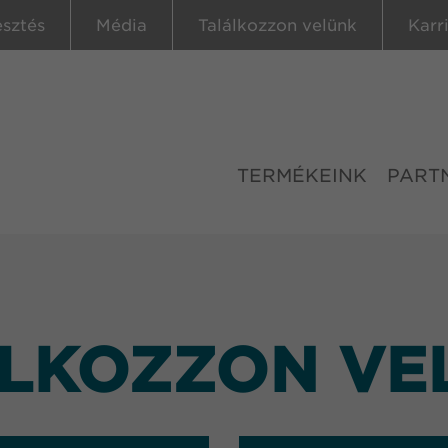
esztés
Média
Találkozzon velünk
Karr
TERMÉKEINK
PART
LKOZZON VE