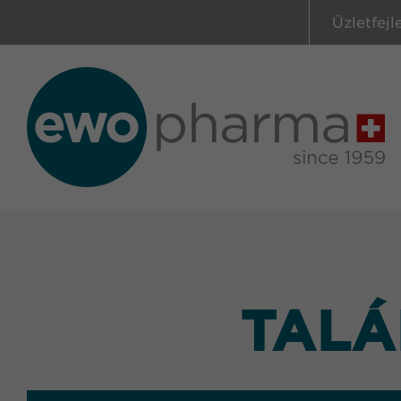
Üzletfejl
TALÁ