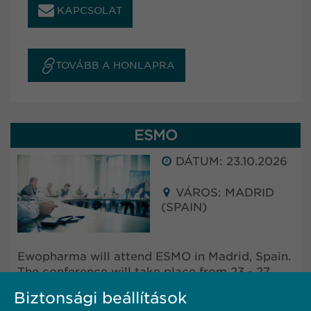
KAPCSOLAT
TOVÁBB A HONLAPRA
ESMO
DÁTUM: 23.10.2026
VÁROS: MADRID
(SPAIN)
Ewopharma will attend ESMO in Madrid, Spain.
The conference will take place from 23 - 27
October 2025.
Biztonsági beállítások