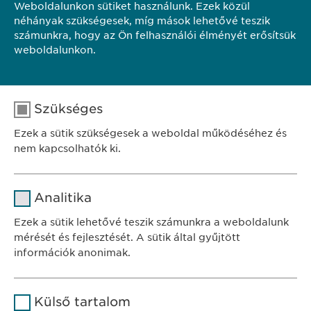
Weboldalunkon sütiket használunk. Ezek közül
néhányak szükségesek, míg mások lehetővé teszik
KAPCSOLAT
számunkra, hogy az Ön felhasználói élményét erősítsük
weboldalunkon.
TOVÁBB A HONLAPRA
Szükséges
Ezek a sütik szükségesek a weboldal működéséhez és
nem kapcsolhatók ki.
Név
cookie_optin
Analitika
SZÉKHELY
Szolgáltató
sgalinski
Ewopharma Hungary Kft.
Ezek a sütik lehetővé teszik számunkra a weboldalunk
1122 Budapest
mérését és fejlesztését. A sütik által gyűjtött
Időtartam
1 év
Városmajor u. 13.
információk anonimak.
A fehasználó sütikhez való
Cél
Név
Google Analytics
KAPCSOLAT
hozzájárulásának státusza.
Külső tartalom
tel.: +36 1 200 4650