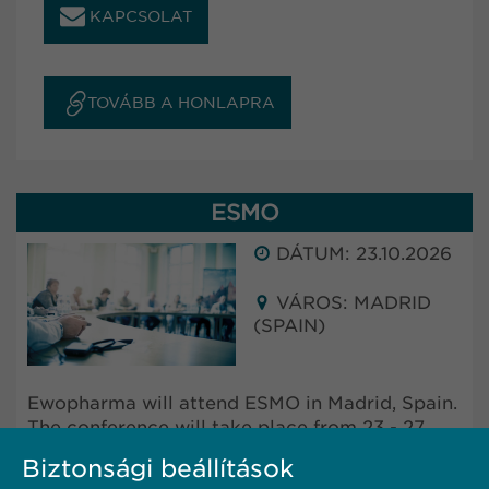
KAPCSOLAT
TOVÁBB A HONLAPRA
ESMO
DÁTUM: 23.10.2026
VÁROS: MADRID
(SPAIN)
Ewopharma will attend ESMO in Madrid, Spain.
The conference will take place from 23 - 27
October 2025.
Biztonsági beállítások