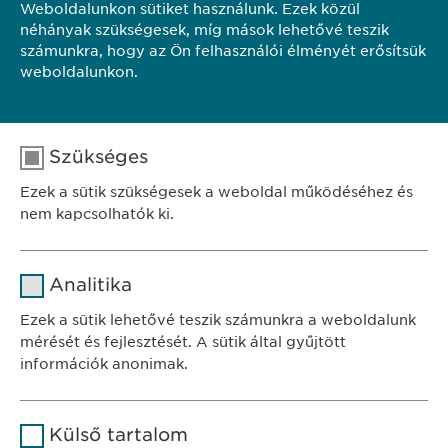
Weboldalunkon sütiket használunk. Ezek közül
néhányak szükségesek, míg mások lehetővé teszik
KAPCSOLAT
számunkra, hogy az Ön felhasználói élményét erősítsük
weboldalunkon.
TOVÁBB A HONLAPRA
Szükséges
Ezek a sütik szükségesek a weboldal működéséhez és
nem kapcsolhatók ki.
Név
cookie_optin
Analitika
SZÉKHELY
Szolgáltató
sgalinski
Ewopharma Hungary Kft.
Ezek a sütik lehetővé teszik számunkra a weboldalunk
1122 Budapest
mérését és fejlesztését. A sütik által gyűjtött
Időtartam
1 év
Városmajor u. 13.
információk anonimak.
A fehasználó sütikhez való
Cél
Név
Google Analytics
KAPCSOLAT
hozzájárulásának státusza.
Külső tartalom
tel.: +36 1 200 4650