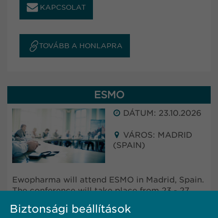
KAPCSOLAT
TOVÁBB A HONLAPRA
ESMO
DÁTUM: 23.10.2026
VÁROS: MADRID
(SPAIN)
Ewopharma will attend ESMO in Madrid, Spain.
The conference will take place from 23 - 27
October 2025.
Biztonsági beállítások