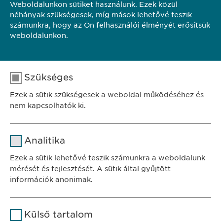
Weboldalunkon sütiket használunk. Ezek közül
néhányak szükségesek, míg mások lehetővé teszik
KAPCSOLAT
számunkra, hogy az Ön felhasználói élményét erősítsük
weboldalunkon.
TOVÁBB A HONLAPRA
Szükséges
Ezek a sütik szükségesek a weboldal működéséhez és
nem kapcsolhatók ki.
Név
cookie_optin
Analitika
SZÉKHELY
Szolgáltató
sgalinski
Ewopharma Hungary Kft.
Ezek a sütik lehetővé teszik számunkra a weboldalunk
1122 Budapest
mérését és fejlesztését. A sütik által gyűjtött
Időtartam
1 év
Városmajor u. 13.
információk anonimak.
A fehasználó sütikhez való
Cél
Név
Google Analytics
KAPCSOLAT
hozzájárulásának státusza.
Külső tartalom
tel.: +36 1 200 4650