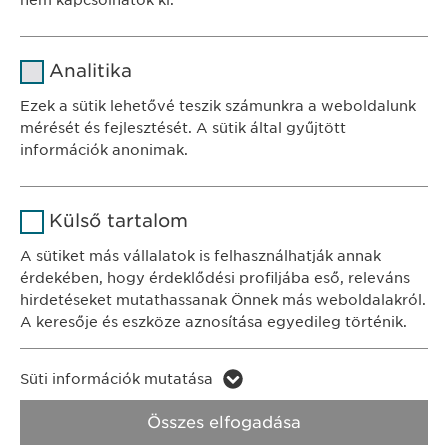
nem kapcsolhatók ki.
Név
cookie_optin
Analitika
SZÉKHELY
Szolgáltató
sgalinski
Ewopharma Hungary Kft.
Ezek a sütik lehetővé teszik számunkra a weboldalunk
1122 Budapest
mérését és fejlesztését. A sütik által gyűjtött
Időtartam
1 év
Városmajor u. 13.
információk anonimak.
A fehasználó sütikhez való
Cél
Név
Google Analytics
KAPCSOLAT
hozzájárulásának státusza.
Külső tartalom
tel.: +36 1 200 4650
Szolgáltató
Google
A sütiket más vállalatok is felhasználhatják annak
e-mail:
info@
ewopharma.hu
érdekében, hogy érdeklődési profiljába eső, releváns
Időtartam
1 nap
hirdetéseket mutathassanak Önnek más weboldalakról.
Adatkezelési
A keresője és eszköze aznosítása egyedileg történik.
Cél
Statisztikai adatot generál.
tájékoztató
Süti szabályzat
Név
LinkedIn
Süti információk mutatása
Impresszum
Név
vuid
Szolgáltató
LinkedIn
Összes elfogadása
Jogi és felhasználási feltételek.
Szolgáltató
Vimeo