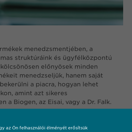
ermékek menedzsmentjében, a
lmas struktúráink és ügyfélközpontú
k kölcsönösen előnyösek minden
ékeit menedzseljük, hanem saját
t bekerülni a piacra, hogyan lehet
kon, amint azt sikeres
a Biogen, az Eisai, vagy a Dr. Falk.
y az Ön felhasználói élményét erősítsük