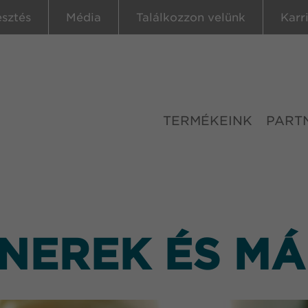
esztés
Média
Találkozzon velünk
Karr
TERMÉKEINK
PART
NEREK ÉS M