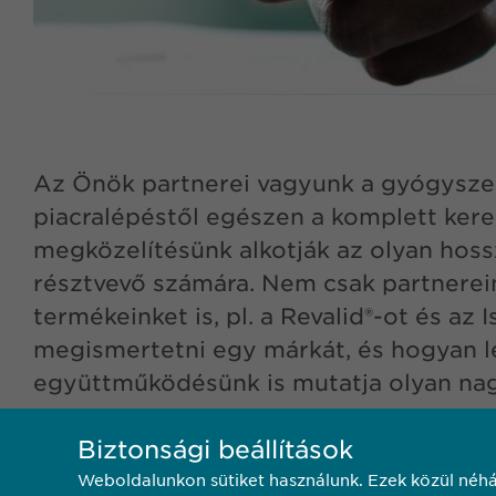
Az Önök partnerei vagyunk a gyógysz
piacralépéstől egészen a komplett ker
megközelítésünk alkotják az olyan ho
résztvevő számára. Nem csak partnere
termékeinket is, pl. a Revalid®-ot és az 
megismertetni egy márkát, és hogyan le
együttműködésünk is mutatja olyan nagy 
Biztonsági beállítások
Weboldalunkon sütiket használunk. Ezek közül néhá