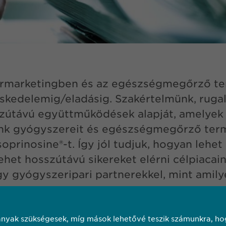
ermarketingben és az egészségmegőrző t
eskedelemig/eladásig. Szakértelmünk, ruga
sszútávú együttműködések alapját, amelye
ink gyógyszereit és egészségmegőrző term
Isoprinosine®-t. Így jól tudjuk, hogyan lehe
het hosszútávú sikereket elérni célpiacain
gyógyszeripari partnerekkel, mint amilyen 
BŐVEBBEN
nyak szükségesek, míg mások lehetővé teszik számunkra, hog