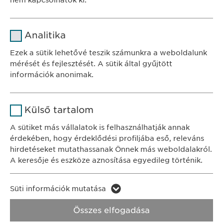
nem kapcsolhatók ki.
Név
cookie_optin
Analitika
SZÉKHELY
Szolgáltató
sgalinski
Ewopharma Hungary Kft.
Ezek a sütik lehetővé teszik számunkra a weboldalunk
1122 Budapest
mérését és fejlesztését. A sütik által gyűjtött
Időtartam
1 év
Városmajor u. 13.
információk anonimak.
A fehasználó sütikhez való
Cél
Név
Google Analytics
KAPCSOLAT
hozzájárulásának státusza.
Külső tartalom
tel.: +36 1 200 4650
Szolgáltató
Google
A sütiket más vállalatok is felhasználhatják annak
e-mail:
info@
ewopharma.hu
érdekében, hogy érdeklődési profiljába eső, releváns
Időtartam
1 nap
hirdetéseket mutathassanak Önnek más weboldalakról.
Adatkezelési
A keresője és eszköze aznosítása egyedileg történik.
Cél
Statisztikai adatot generál.
tájékoztató
Süti szabályzat
Név
LinkedIn
Süti információk mutatása
Impresszum
Név
vuid
Szolgáltató
LinkedIn
Összes elfogadása
Jogi és felhasználási feltételek.
Szolgáltató
Vimeo