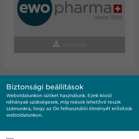
LETÖLTÉS
Biztonsági beállítások
KAPCSOLAT
Weboldalunkon sütiket használunk. Ezek közül
néhányak szükségesek, míg mások lehetővé teszik
Ewopharma Hungary Kft.
számunkra, hogy az Ön felhasználói élményét erősítsük
1122 Budapest
weboldalunkon.
Városmajor u. 13.
Hungary