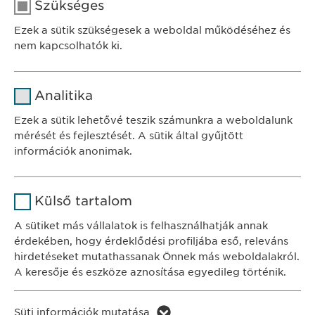
Telefon.: +36-1/200-4650
Szükséges
E-mail:
pr@
ewopharma.com
Ezek a sütik szükségesek a weboldal működéséhez és
nem kapcsolhatók ki.
Név
cookie_optin
Analitika
SZÉKHELY
Szolgáltató
sgalinski
Ewopharma Hungary Kft.
Ezek a sütik lehetővé teszik számunkra a weboldalunk
1122 Budapest
mérését és fejlesztését. A sütik által gyűjtött
Időtartam
1 év
Városmajor u. 13.
információk anonimak.
A fehasználó sütikhez való
Cél
Név
Google Analytics
KAPCSOLAT
hozzájárulásának státusza.
Külső tartalom
tel.: +36 1 200 4650
Szolgáltató
Google
A sütiket más vállalatok is felhasználhatják annak
e-mail:
info@
ewopharma.hu
érdekében, hogy érdeklődési profiljába eső, releváns
Időtartam
1 nap
hirdetéseket mutathassanak Önnek más weboldalakról.
Adatkezelési
A keresője és eszköze aznosítása egyedileg történik.
Cél
Statisztikai adatot generál.
tájékoztató
Süti szabályzat
Név
LinkedIn
Süti információk mutatása