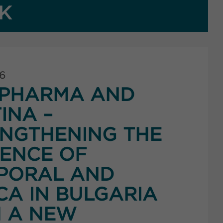
K
26
PHARMA AND
INA –
NGTHENING THE
ENCE OF
PORAL AND
CA IN BULGARIA
 A NEW