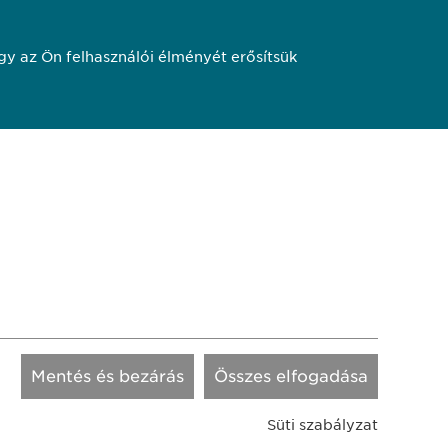
4
y az Ön felhasználói élményét erősítsük
650
pharma.hu
 és felhasználási feltételek. Transzparencia.
Mentés és bezárás
Összes elfogadása
pharma AG
Süti szabályzat