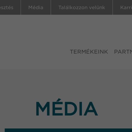
esztés
Média
Találkozzon velünk
Karr
TERMÉKEINK
PART
MÉDIA