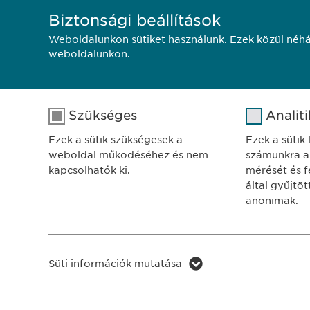
Biztonsági beállítások
Weboldalunkon sütiket használunk. Ezek közül néhá
weboldalunkon.
Szükséges
Analit
Ezek a sütik szükségesek a
Ezek a sütik
weboldal működéséhez és nem
számunkra a
SZÉKH
kapcsolhatók ki.
mérését és fe
Ewophar
által gyűjtö
1122 Bu
anonimak.
Városma
Név
cookie_optin
Adatkezelési tájékoztat
Név
Süti információk mutatása
Szolgáltató
sgalinski
Szolgáltat