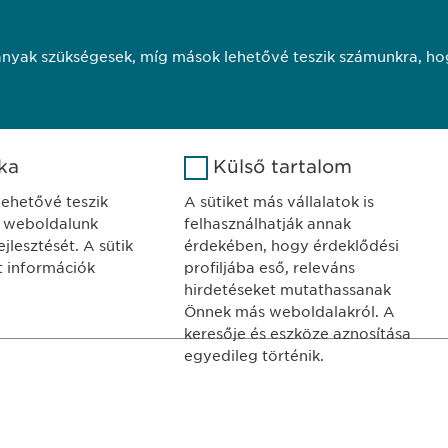
1
2
3
nyak szükségesek, míg mások lehetővé teszik számunkra, hog
ika
Külső tartalom
 lehetővé teszik
A sütiket más vállalatok is
 weboldalunk
felhasználhatják annak
ELY
KAPCSOLAT
jlesztését. A sütik
érdekében, hogy érdeklődési
ma Hungary Kft.
tel.: +36 1 200 4
tt információk
profiljába eső, releváns
dapest
e-mail:
info@
ewo
hirdetéseket mutathassanak
Önnek más weboldalakról. A
jor u. 13.
keresője és eszköze aznosítása
egyedileg történik.
Google
Név
LinkedIn
ó
Süti szabályzat
Impresszum
Jogi
Analytics
Szolgáltató
LinkedIn
Copyright © Ewo
ó
Google