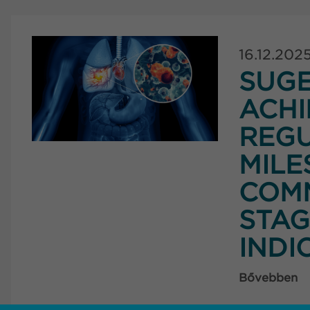
16.12.202
SUG
ACHI
REG
MILE
COMM
STAG
INDI
Bővebben