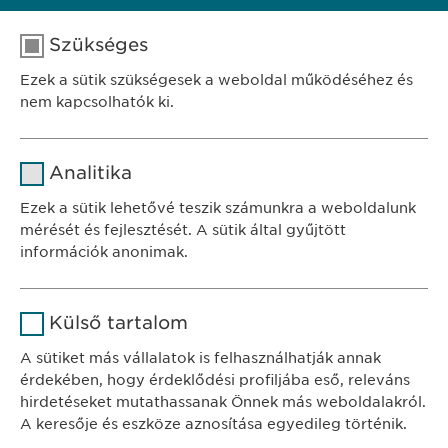
töltse ki ezt a
jelentőlapot
.
Szükséges
Ezek a sütik szükségesek a weboldal működéséhez és
nem kapcsolhatók ki.
Név
cookie_optin
Analitika
SZÉKHELY
Szolgáltató
sgalinski
Ewopharma Hungary Kft.
Ezek a sütik lehetővé teszik számunkra a weboldalunk
1122 Budapest
mérését és fejlesztését. A sütik által gyűjtött
Időtartam
1 év
Városmajor u. 13.
információk anonimak.
A fehasználó sütikhez való
Cél
Név
Google Analytics
KAPCSOLAT
hozzájárulásának státusza.
Külső tartalom
tel.: +36 1 200 4650
Szolgáltató
Google
A sütiket más vállalatok is felhasználhatják annak
e-mail:
info@
ewopharma.hu
érdekében, hogy érdeklődési profiljába eső, releváns
Időtartam
1 nap
hirdetéseket mutathassanak Önnek más weboldalakról.
Adatkezelési
A keresője és eszköze aznosítása egyedileg történik.
Cél
Statisztikai adatot generál.
tájékoztató
Süti szabályzat