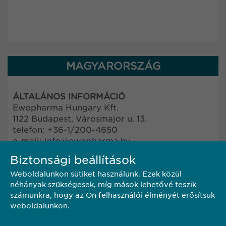
MAGYARORSZÁG
ÁLTALÁNOS INFORMÁCIÓ
Ewopharma Hungary Kft.
1122 Budapest, Városmajor u. 13.
telefon: +36-1/200-4650
e-mail:
info@
ewopharma.hu
Biztonsági beállítások
FARMAKOVIGILANCIA
Weboldalunkon sütiket használunk. Ezek közül
Amennyiben készítményeinkkel kapcsolatosan
néhányak szükségesek, míg mások lehetővé teszik
nemkívánatos hatás lépne fel, kérjük,
számunkra, hogy az Ön felhasználói élményét erősítsük
késedelem nélkül az alábbi e-mail címen
weboldalunkon.
jelentse be:
pharmacovigilance@
ewopharma.hu
vagy