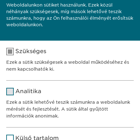
Weboldalunkon sütiket használunk. Ezek közül
néhányak szükségesek, míg mások lehetővé teszik
számunkra, hogy az Ön felhasználói élményét erősítsük
weboldalunkon.
A dokumentum lezárási dátuma: 2024.07.01.
EWO-HU/GENERAL/2024/05
Szükséges
Ezek a sütik szükségesek a weboldal működéséhez és
nem kapcsolhatók ki.
Név
cookie_optin
Analitika
SZÉKHELY
Szolgáltató
sgalinski
Ewopharma Hungary Kft.
Ezek a sütik lehetővé teszik számunkra a weboldalunk
1122 Budapest
mérését és fejlesztését. A sütik által gyűjtött
Időtartam
1 év
Városmajor u. 13.
információk anonimak.
A fehasználó sütikhez való
Cél
Név
Google Analytics
KAPCSOLAT
hozzájárulásának státusza.
Külső tartalom