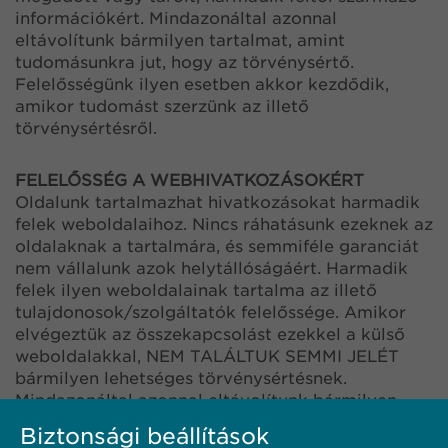
információkért. Mindazonáltal azonnal
eltávolítunk bármilyen tartalmat, amint
tudomásunkra jut, hogy az törvénysértő.
Felelősségünk ilyen esetben akkor kezdődik,
amikor tudomást szerzünk az illető
törvénysértésről.
FELELŐSSÉG A WEBHIVATKOZÁSOKÉRT
Oldalunk tartalmazhat hivatkozásokat harmadik
felek weboldalaihoz. Nincs ráhatásunk ezeknek az
oldalaknak a tartalmára, és semmiféle garanciát
nem vállalunk azok helytállóságáért. Harmadik
felek ilyen weboldalainak tartalma az illető
tulajdonosok/szolgáltatók felelőssége. Amikor
elvégeztük az összekapcsolást ezekkel a külső
weboldalakkal, NEM TALÁLTUK SEMMI JELÉT
bármilyen lehetséges törvénysértésnek.
Mindazonáltal azonnal eltávolítunk bármilyen
hivatkozást, amint tudomásunkra jut, hogy az
Biztonsági beállítások
törvénysértő.