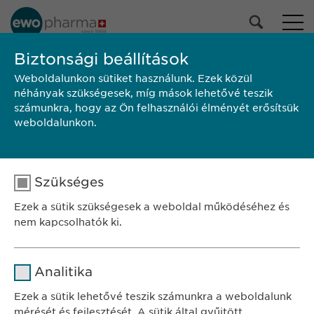
PORTFÓLIÓNK
Biztonsági beállítások
Weboldalunkon sütiket használunk. Ezek közül
Összes termék
néhányak szükségesek, míg mások lehetővé teszik
Gyógyszerek
számunkra, hogy az Ön felhasználói élményét erősítsük
Egészségmegőrzés
weboldalunkon.
Kiválasztás
Szükséges
KERESÉS
Ezek a sütik szükségesek a weboldal működéséhez és
Alkalmazási
Márka
Gyártó
Kiszerelés
nem kapcsolhatók ki.
előírás/Betegtájékoztató
SZÉKHELY
Név
cookie_optin
Ewopharma Hungary Kft.
Analitika
1122 Budapest
Szolgáltató
sgalinski
Ezek a sütik lehetővé teszik számunkra a weboldalunk
Városmajor u. 13.
mérését és fejlesztését. A sütik által gyűjtött