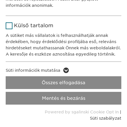
Időtartam
1 év
információk anonimak.
KAPCSOLAT
A fehasználó sütikhez való
Cél
tel.: +36 1 200 4650
Név
Google Analytics
hozzájárulásának státusza.
Külső tartalom
e-mail:
info@
ewopharma.hu
Szolgáltató
Google
A sütiket más vállalatok is felhasználhatják annak
érdekében, hogy érdeklődési profiljába eső, releváns
Adatkezelési
Időtartam
1 nap
hirdetéseket mutathassanak Önnek más weboldalakról.
tájékoztató
Süti szabályzat
A keresője és eszköze aznosítása egyedileg történik.
Cél
Statisztikai adatot generál.
Impresszum
Név
LinkedIn
Süti információk mutatása
Név
vuid
Jogi és felhasználási feltételek.
Szolgáltató
LinkedIn
Összes elfogadása
Transzparencia.
Szolgáltató
Vimeo
Időtartam
2 év
Mentés és bezárás
Időtartam
Copyright © Ewopharma AG
2 years
Cél
A szolgáltatás nyomon követése
Powered by sgalinski Cookie Opt In
|
Collects data on users visiting the
Cél
Süti szabályzat
website.
Név
_cf_bm