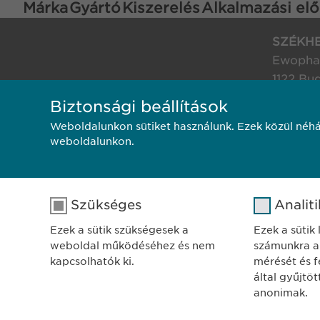
Márka
Gyártó
Kiszerelés
Alkalmazási elő
SZÉKH
Ewophar
1122 Bu
Városma
Biztonsági beállítások
Weboldalunkon sütiket használunk. Ezek közül néhá
Adatkezelési tájékoztat
weboldalunkon.
Szükséges
Analit
Ezek a sütik szükségesek a
Ezek a sütik
weboldal működéséhez és nem
számunkra a
kapcsolhatók ki.
mérését és fe
által gyűjtö
anonimak.