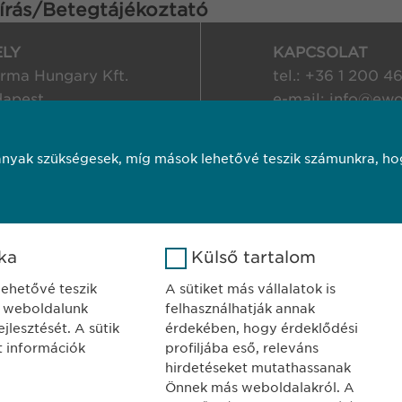
írás/Betegtájékoztató
ELY
KAPCSOLAT
ma Hungary Kft.
tel.: +36 1 200 4
dapest
e-mail:
info@
ewo
jor u. 13.
nyak szükségesek, míg mások lehetővé teszik számunkra, hog
ó
Süti szabályzat
Impresszum
Jogi
Copyright © Ewo
ika
Külső tartalom
 lehetővé teszik
A sütiket más vállalatok is
 weboldalunk
felhasználhatják annak
jlesztését. A sütik
érdekében, hogy érdeklődési
tt információk
profiljába eső, releváns
hirdetéseket mutathassanak
Önnek más weboldalakról. A