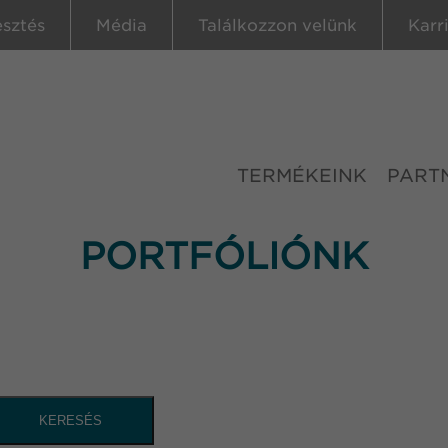
esztés
Média
Találkozzon velünk
Karr
TERMÉKEINK
PART
PORTFÓLIÓNK
KERESÉS