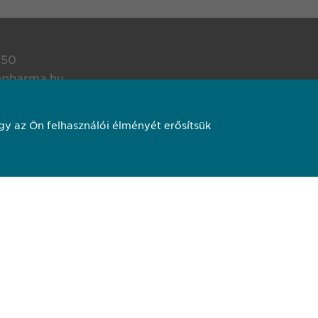
650
pharma.hu
y az Ön felhasználói élményét erősítsük
 és felhasználási feltételek. Transzparencia.
pharma AG