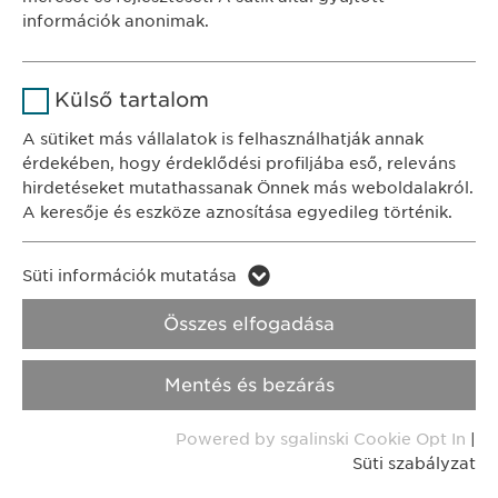
Időtartam
1 év
információk anonimak.
KAPCSOLAT
A fehasználó sütikhez való
Cél
tel.: +36 1 200 4650
Név
Google Analytics
hozzájárulásának státusza.
Külső tartalom
e-mail:
info@
ewopharma.hu
Szolgáltató
Google
A sütiket más vállalatok is felhasználhatják annak
érdekében, hogy érdeklődési profiljába eső, releváns
Adatkezelési
Időtartam
1 nap
hirdetéseket mutathassanak Önnek más weboldalakról.
tájékoztató
Süti szabályzat
A keresője és eszköze aznosítása egyedileg történik.
Cél
Statisztikai adatot generál.
Impresszum
Név
LinkedIn
Süti információk mutatása
Név
vuid
Jogi és felhasználási feltételek.
Szolgáltató
LinkedIn
Összes elfogadása
Transzparencia.
Szolgáltató
Vimeo
Időtartam
2 év
Mentés és bezárás
Időtartam
Copyright © Ewopharma AG
2 years
Cél
A szolgáltatás nyomon követése
Powered by sgalinski Cookie Opt In
|
Collects data on users visiting the
Cél
Süti szabályzat
website.
Név
_cf_bm