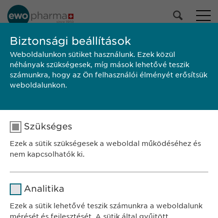
PORTFÓLIÓNK
Biztonsági beállítások
Weboldalunkon sütiket használunk. Ezek közül
Összes termék
néhányak szükségesek, míg mások lehetővé teszik
Gyógyszerek
számunkra, hogy az Ön felhasználói élményét erősítsük
Egészségmegőrzés
weboldalunkon.
Kiválasztás
Szükséges
KERESÉS
Ezek a sütik szükségesek a weboldal működéséhez és
Alkalmazási
Márka
Gyártó
Kiszerelés
nem kapcsolhatók ki.
előírás/Betegtájékoztató
SZÉKHELY
Név
cookie_optin
Ewopharma Hungary Kft.
Analitika
1122 Budapest
Szolgáltató
sgalinski
Ezek a sütik lehetővé teszik számunkra a weboldalunk
Városmajor u. 13.
mérését és fejlesztését. A sütik által gyűjtött