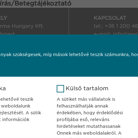
írás/Betegtájékoztató
ELY
KAPCSOLAT
ma Hungary Kft.
tel.: +36 1 200 4
dapest
e-mail:
info@
ewo
jor u. 13.
nyak szükségesek, míg mások lehetővé teszik számunkra, hog
ó
Süti szabályzat
Impresszum
Jogi
Copyright © Ewo
ika
Külső tartalom
 lehetővé teszik
A sütiket más vállalatok is
 weboldalunk
felhasználhatják annak
jlesztését. A sütik
érdekében, hogy érdeklődési
tt információk
profiljába eső, releváns
hirdetéseket mutathassanak
Önnek más weboldalakról. A