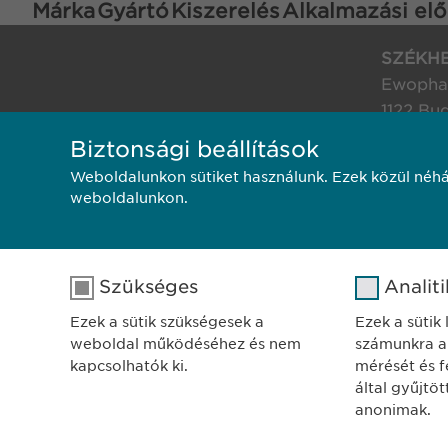
Márka
Gyártó
Kiszerelés
Alkalmazási elő
SZÉKH
Ewophar
1122 Bu
Városma
Biztonsági beállítások
Weboldalunkon sütiket használunk. Ezek közül néhá
Adatkezelési tájékoztat
weboldalunkon.
Szükséges
Analit
Ezek a sütik szükségesek a
Ezek a sütik
weboldal működéséhez és nem
számunkra a
kapcsolhatók ki.
mérését és fe
által gyűjtö
anonimak.