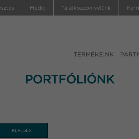
esztés
Média
Találkozzon velünk
Karr
TERMÉKEINK
PART
PORTFÓLIÓNK
KERESÉS