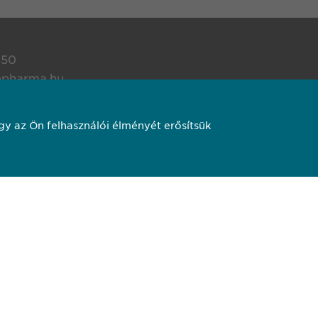
650
pharma.hu
y az Ön felhasználói élményét erősítsük
 és felhasználási feltételek. Transzparencia.
pharma AG