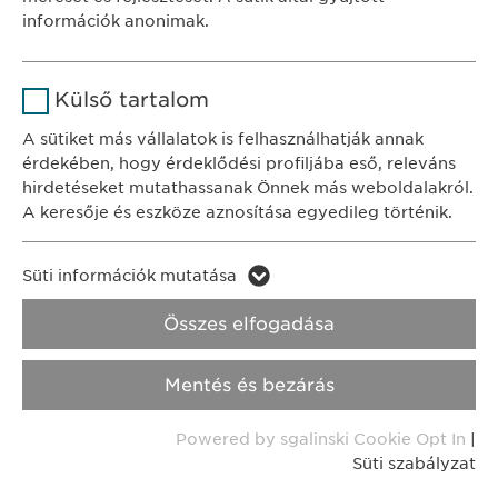
Időtartam
1 év
információk anonimak.
KAPCSOLAT
A fehasználó sütikhez való
Cél
tel.: +36 1 200 4650
Név
Google Analytics
hozzájárulásának státusza.
Külső tartalom
e-mail:
info@
ewopharma.hu
Szolgáltató
Google
A sütiket más vállalatok is felhasználhatják annak
érdekében, hogy érdeklődési profiljába eső, releváns
Adatkezelési
Időtartam
1 nap
hirdetéseket mutathassanak Önnek más weboldalakról.
tájékoztató
Süti szabályzat
A keresője és eszköze aznosítása egyedileg történik.
Cél
Statisztikai adatot generál.
Impresszum
Név
LinkedIn
Süti információk mutatása
Név
vuid
Jogi és felhasználási feltételek.
Szolgáltató
LinkedIn
Összes elfogadása
Transzparencia.
Szolgáltató
Vimeo
Időtartam
2 év
Mentés és bezárás
Időtartam
Copyright © Ewopharma AG
2 years
Cél
A szolgáltatás nyomon követése
Powered by sgalinski Cookie Opt In
|
Collects data on users visiting the
Cél
Süti szabályzat
website.
Név
_cf_bm