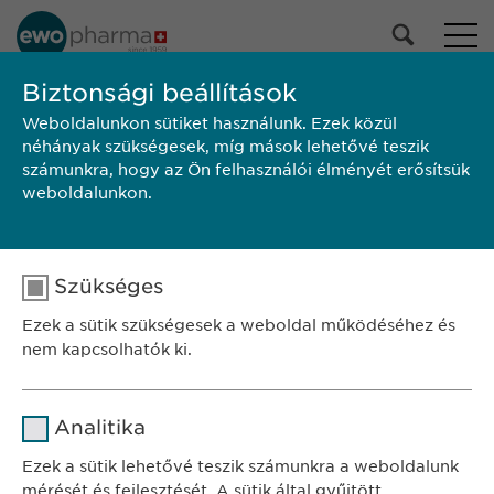
PORTFÓLIÓNK
Biztonsági beállítások
Weboldalunkon sütiket használunk. Ezek közül
Összes termék
néhányak szükségesek, míg mások lehetővé teszik
Gyógyszerek
számunkra, hogy az Ön felhasználói élményét erősítsük
Egészségmegőrzés
weboldalunkon.
Kiválasztás
Szükséges
KERESÉS
Ezek a sütik szükségesek a weboldal működéséhez és
Alkalmazási
Márka
Gyártó
Kiszerelés
nem kapcsolhatók ki.
előírás/Betegtájékoztató
SZÉKHELY
Név
cookie_optin
Ewopharma Hungary Kft.
Analitika
1122 Budapest
Szolgáltató
sgalinski
Ezek a sütik lehetővé teszik számunkra a weboldalunk
Városmajor u. 13.
mérését és fejlesztését. A sütik által gyűjtött