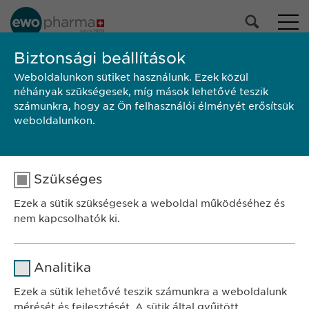
PORTFÓLIÓNK
Biztonsági beállítások
Weboldalunkon sütiket használunk. Ezek közül
Összes termék
néhányak szükségesek, míg mások lehetővé teszik
Gyógyszerek
számunkra, hogy az Ön felhasználói élményét erősítsük
Egészségmegőrzés
weboldalunkon.
Kiválasztás
Szükséges
KERESÉS
Ezek a sütik szükségesek a weboldal működéséhez és
Alkalmazási
Márka
Gyártó
Kiszerelés
nem kapcsolhatók ki.
előírás/Betegtájékoztató
SZÉKHELY
Név
cookie_optin
Ewopharma Hungary Kft.
Analitika
1122 Budapest
Szolgáltató
sgalinski
Ezek a sütik lehetővé teszik számunkra a weboldalunk
Városmajor u. 13.
mérését és fejlesztését. A sütik által gyűjtött