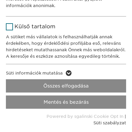
Időtartam
1 év
információk anonimak.
KAPCSOLAT
A fehasználó sütikhez való
Cél
tel.: +36 1 200 4650
Név
Google Analytics
hozzájárulásának státusza.
Külső tartalom
e-mail:
info@
ewopharma.hu
Szolgáltató
Google
A sütiket más vállalatok is felhasználhatják annak
érdekében, hogy érdeklődési profiljába eső, releváns
Adatkezelési
Időtartam
1 nap
hirdetéseket mutathassanak Önnek más weboldalakról.
tájékoztató
Süti szabályzat
A keresője és eszköze aznosítása egyedileg történik.
Cél
Statisztikai adatot generál.
Impresszum
Név
LinkedIn
Süti információk mutatása
Név
vuid
Jogi és felhasználási feltételek.
Szolgáltató
LinkedIn
Összes elfogadása
Transzparencia.
Szolgáltató
Vimeo
Időtartam
2 év
Mentés és bezárás
Időtartam
Copyright © Ewopharma AG
2 years
Cél
A szolgáltatás nyomon követése
Powered by sgalinski Cookie Opt In
|
Collects data on users visiting the
Cél
Süti szabályzat
website.
Név
_cf_bm