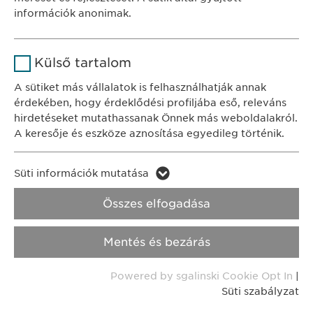
Időtartam
1 év
információk anonimak.
KAPCSOLAT
A fehasználó sütikhez való
Cél
tel.: +36 1 200 4650
Név
Google Analytics
hozzájárulásának státusza.
Külső tartalom
e-mail:
info@
ewopharma.hu
Szolgáltató
Google
A sütiket más vállalatok is felhasználhatják annak
érdekében, hogy érdeklődési profiljába eső, releváns
Adatkezelési
Időtartam
1 nap
hirdetéseket mutathassanak Önnek más weboldalakról.
tájékoztató
Süti szabályzat
A keresője és eszköze aznosítása egyedileg történik.
Cél
Statisztikai adatot generál.
Impresszum
Név
LinkedIn
Süti információk mutatása
Név
vuid
Jogi és felhasználási feltételek.
Szolgáltató
LinkedIn
Összes elfogadása
Transzparencia.
Szolgáltató
Vimeo
Időtartam
2 év
Mentés és bezárás
Időtartam
Copyright © Ewopharma AG
2 years
Cél
A szolgáltatás nyomon követése
Powered by sgalinski Cookie Opt In
|
Collects data on users visiting the
Cél
Süti szabályzat
website.
Név
_cf_bm