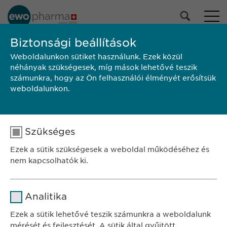
PORTFÓLIÓNK
Biztonsági beállítások
Weboldalunkon sütiket használunk. Ezek közül
Összes termék
néhányak szükségesek, míg mások lehetővé teszik
Gyógyszerek
számunkra, hogy az Ön felhasználói élményét erősítsük
Egészségmegőrzés
weboldalunkon.
Kiválasztás
Szükséges
KERESÉS
Ezek a sütik szükségesek a weboldal működéséhez és
Alkalmazási
Márka
Gyártó
Kiszerelés
nem kapcsolhatók ki.
előírás/Betegtájékoztató
SZÉKHELY
Név
cookie_optin
Ewopharma Hungary Kft.
Analitika
1122 Budapest
Szolgáltató
sgalinski
Ezek a sütik lehetővé teszik számunkra a weboldalunk
Városmajor u. 13.
mérését és fejlesztését. A sütik által gyűjtött