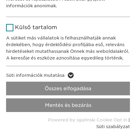
Időtartam
1 év
információk anonimak.
KAPCSOLAT
A fehasználó sütikhez való
Cél
tel.: +36 1 200 4650
Név
Google Analytics
hozzájárulásának státusza.
Külső tartalom
e-mail:
info@
ewopharma.hu
Szolgáltató
Google
A sütiket más vállalatok is felhasználhatják annak
érdekében, hogy érdeklődési profiljába eső, releváns
Adatkezelési
Időtartam
1 nap
hirdetéseket mutathassanak Önnek más weboldalakról.
tájékoztató
Süti szabályzat
A keresője és eszköze aznosítása egyedileg történik.
Cél
Statisztikai adatot generál.
Impresszum
Név
LinkedIn
Süti információk mutatása
Név
vuid
Jogi és felhasználási feltételek.
Szolgáltató
LinkedIn
Összes elfogadása
Transzparencia.
Szolgáltató
Vimeo
Időtartam
2 év
Mentés és bezárás
Időtartam
Copyright © Ewopharma AG
2 years
Cél
A szolgáltatás nyomon követése
Powered by sgalinski Cookie Opt In
|
Collects data on users visiting the
Cél
Süti szabályzat
website.
Név
_cf_bm