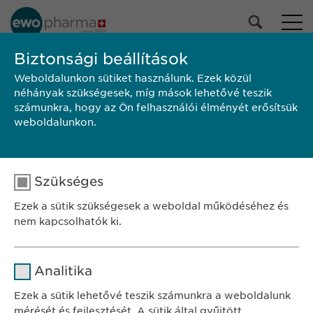
PORTFÓLIÓNK
Biztonsági beállítások
Weboldalunkon sütiket használunk. Ezek közül
Összes termék
néhányak szükségesek, míg mások lehetővé teszik
Gyógyszerek
számunkra, hogy az Ön felhasználói élményét erősítsük
Egészségmegőrzés
weboldalunkon.
Kiválasztás
Szükséges
KERESÉS
Ezek a sütik szükségesek a weboldal működéséhez és
Alkalmazási
Márka
Gyártó
Kiszerelés
nem kapcsolhatók ki.
előírás/Betegtájékoztató
SZÉKHELY
Név
cookie_optin
Ewopharma Hungary Kft.
Analitika
1122 Budapest
Szolgáltató
sgalinski
Ezek a sütik lehetővé teszik számunkra a weboldalunk
Városmajor u. 13.
mérését és fejlesztését. A sütik által gyűjtött