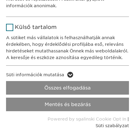
Időtartam
1 év
információk anonimak.
KAPCSOLAT
A fehasználó sütikhez való
Cél
tel.: +36 1 200 4650
Név
Google Analytics
hozzájárulásának státusza.
Külső tartalom
e-mail:
info@
ewopharma.hu
Szolgáltató
Google
A sütiket más vállalatok is felhasználhatják annak
érdekében, hogy érdeklődési profiljába eső, releváns
Adatkezelési
Időtartam
1 nap
hirdetéseket mutathassanak Önnek más weboldalakról.
tájékoztató
Süti szabályzat
A keresője és eszköze aznosítása egyedileg történik.
Cél
Statisztikai adatot generál.
Impresszum
Név
LinkedIn
Süti információk mutatása
Név
vuid
Jogi és felhasználási feltételek.
Szolgáltató
LinkedIn
Összes elfogadása
Transzparencia.
Szolgáltató
Vimeo
Időtartam
2 év
Mentés és bezárás
Időtartam
Copyright © Ewopharma AG
2 years
Cél
A szolgáltatás nyomon követése
Powered by sgalinski Cookie Opt In
|
Collects data on users visiting the
Cél
Süti szabályzat
website.
Név
_cf_bm