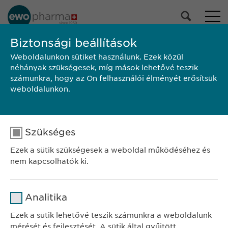
PORTFÓLIÓNK
Biztonsági beállítások
Weboldalunkon sütiket használunk. Ezek közül
Összes termék
néhányak szükségesek, míg mások lehetővé teszik
Gyógyszerek
számunkra, hogy az Ön felhasználói élményét erősítsük
Egészségmegőrzés
weboldalunkon.
Kiválasztás
Szükséges
KERESÉS
Ezek a sütik szükségesek a weboldal működéséhez és
Alkalmazási
Márka
Gyártó
Kiszerelés
nem kapcsolhatók ki.
előírás/Betegtájékoztató
SZÉKHELY
Név
cookie_optin
Ewopharma Hungary Kft.
Analitika
1122 Budapest
Szolgáltató
sgalinski
Ezek a sütik lehetővé teszik számunkra a weboldalunk
Városmajor u. 13.
mérését és fejlesztését. A sütik által gyűjtött