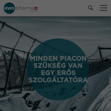
MINDEN PIACON
MINDEN PIACON
SZÜKSÉG VAN
SZÜKSÉG VAN
EGY ERŐS
EGY ERŐS
SZOLGÁLTATÓRA
SZOLGÁLTATÓRA