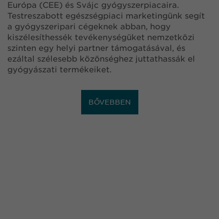
Európa (CEE) és Svájc gyógyszerpiacaira.
Testreszabott egészségpiaci marketingünk segít
a gyógyszeripari cégeknek abban, hogy
kiszélesíthessék tevékenységüket nemzetközi
szinten egy helyi partner támogatásával, és
ezáltal szélesebb közönséghez juttathassák el
gyógyászati termékeiket.
BŐVEBBEN