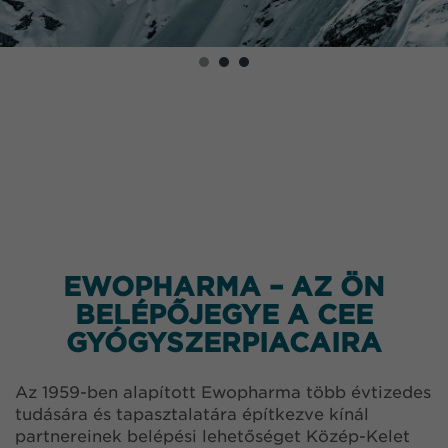
EWOPHARMA – AZ ÖN
BELÉPŐJEGYE A CEE
GYÓGYSZERPIACAIRA
Az 1959-ben alapított Ewopharma több évtizedes
tudására és tapasztalatára építkezve kínál
partnereinek belépési lehetőséget Közép-Kelet