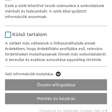
Szolgáltató
sgalinski
Ewopharma Hungary Kft.
Ezek a sütik lehetővé teszik számunkra a weboldalunk
1122 Budapest
mérését és fejlesztését. A sütik által gyűjtött
Időtartam
1 év
Városmajor u. 13.
információk anonimak.
A fehasználó sütikhez való
Cél
Név
Google Analytics
KAPCSOLAT
hozzájárulásának státusza.
Külső tartalom
tel.: +36 1 200 4650
Szolgáltató
Google
A sütiket más vállalatok is felhasználhatják annak
e-mail:
info@
ewopharma.hu
érdekében, hogy érdeklődési profiljába eső, releváns
Időtartam
1 nap
hirdetéseket mutathassanak Önnek más weboldalakról.
Adatkezelési
A keresője és eszköze aznosítása egyedileg történik.
Cél
Statisztikai adatot generál.
tájékoztató
Süti szabályzat
Név
LinkedIn
Süti információk mutatása
Impresszum
Név
vuid
Szolgáltató
LinkedIn
Összes elfogadása
Jogi és felhasználási feltételek.
Szolgáltató
Vimeo
Időtartam
2 év
Transzparencia.
Mentés és bezárás
Időtartam
2 years
Cél
A szolgáltatás nyomon követése
Copyright © Ewopharma AG
Powered by sgalinski Cookie Opt In
|