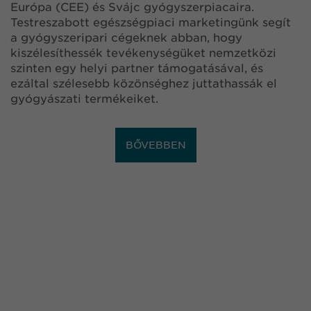
Európa (CEE) és Svájc gyógyszerpiacaira.
Testreszabott egészségpiaci marketingünk segít
a gyógyszeripari cégeknek abban, hogy
kiszélesíthessék tevékenységüket nemzetközi
szinten egy helyi partner támogatásával, és
ezáltal szélesebb közönséghez juttathassák el
gyógyászati termékeiket.
BŐVEBBEN