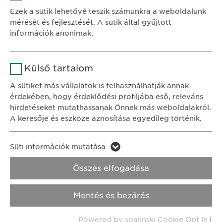
Szolgáltató
sgalinski
Ewopharma Hungary Kft.
Ezek a sütik lehetővé teszik számunkra a weboldalunk
1122 Budapest
mérését és fejlesztését. A sütik által gyűjtött
Időtartam
1 év
Városmajor u. 13.
információk anonimak.
A fehasználó sütikhez való
Cél
Név
Google Analytics
KAPCSOLAT
hozzájárulásának státusza.
Külső tartalom
tel.: +36 1 200 4650
Szolgáltató
Google
A sütiket más vállalatok is felhasználhatják annak
e-mail:
info@
ewopharma.hu
érdekében, hogy érdeklődési profiljába eső, releváns
Időtartam
1 nap
hirdetéseket mutathassanak Önnek más weboldalakról.
Adatkezelési
A keresője és eszköze aznosítása egyedileg történik.
Cél
Statisztikai adatot generál.
tájékoztató
Süti szabályzat
Név
LinkedIn
Süti információk mutatása
Impresszum
Név
vuid
Szolgáltató
LinkedIn
Összes elfogadása
Jogi és felhasználási feltételek.
Szolgáltató
Vimeo
Időtartam
2 év
Transzparencia.
Mentés és bezárás
Időtartam
2 years
Cél
A szolgáltatás nyomon követése
Copyright © Ewopharma AG
Powered by sgalinski Cookie Opt In
|