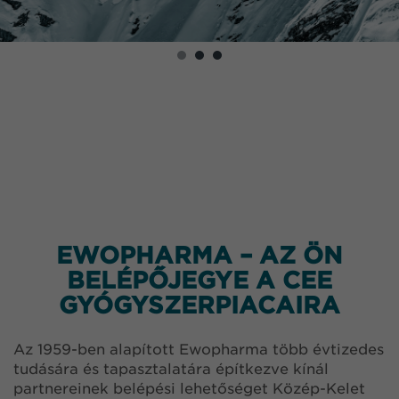
EWOPHARMA – AZ ÖN
BELÉPŐJEGYE A CEE
GYÓGYSZERPIACAIRA
Az 1959-ben alapított Ewopharma több évtizedes
tudására és tapasztalatára építkezve kínál
partnereinek belépési lehetőséget Közép-Kelet