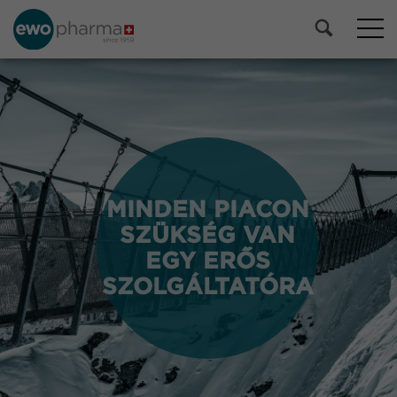
MINDEN PIACON
MINDEN PIACON
SZÜKSÉG VAN
SZÜKSÉG VAN
EGY ERŐS
EGY ERŐS
SZOLGÁLTATÓRA
SZOLGÁLTATÓRA