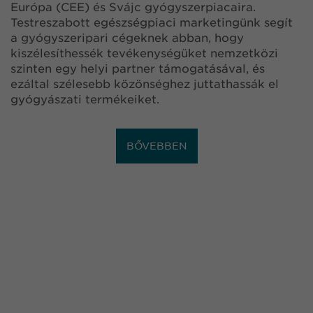
Európa (CEE) és Svájc gyógyszerpiacaira.
Testreszabott egészségpiaci marketingünk segít
a gyógyszeripari cégeknek abban, hogy
kiszélesíthessék tevékenységüket nemzetközi
szinten egy helyi partner támogatásával, és
ezáltal szélesebb közönséghez juttathassák el
gyógyászati termékeiket.
BŐVEBBEN