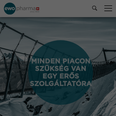
MINDEN PIACON
MINDEN PIACON
SZÜKSÉG VAN
SZÜKSÉG VAN
EGY ERŐS
EGY ERŐS
SZOLGÁLTATÓRA
SZOLGÁLTATÓRA