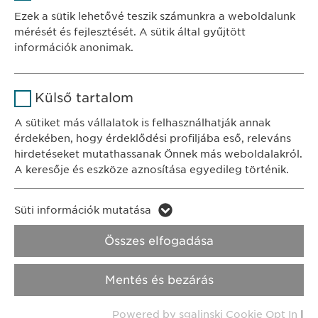
Szolgáltató
sgalinski
Ewopharma Hungary Kft.
Ezek a sütik lehetővé teszik számunkra a weboldalunk
1122 Budapest
mérését és fejlesztését. A sütik által gyűjtött
Időtartam
1 év
Városmajor u. 13.
információk anonimak.
A fehasználó sütikhez való
Cél
Név
Google Analytics
KAPCSOLAT
hozzájárulásának státusza.
Külső tartalom
tel.: +36 1 200 4650
Szolgáltató
Google
A sütiket más vállalatok is felhasználhatják annak
e-mail:
info@
ewopharma.hu
érdekében, hogy érdeklődési profiljába eső, releváns
Időtartam
1 nap
hirdetéseket mutathassanak Önnek más weboldalakról.
Adatkezelési
A keresője és eszköze aznosítása egyedileg történik.
Cél
Statisztikai adatot generál.
tájékoztató
Süti szabályzat
Név
LinkedIn
Süti információk mutatása
Impresszum
Név
vuid
Szolgáltató
LinkedIn
Összes elfogadása
Jogi és felhasználási feltételek.
Szolgáltató
Vimeo
Időtartam
2 év
Transzparencia.
Mentés és bezárás
Időtartam
2 years
Cél
A szolgáltatás nyomon követése
Copyright © Ewopharma AG
Powered by sgalinski Cookie Opt In
|