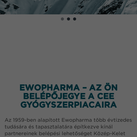
EWOPHARMA – AZ ÖN
BELÉPŐJEGYE A CEE
GYÓGYSZERPIACAIRA
Az 1959-ben alapított Ewopharma több évtizedes
tudására és tapasztalatára építkezve kínál
partnereinek belépési lehetőséget Közép-Kelet