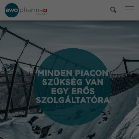
MINDEN PIACON
MINDEN PIACON
SZÜKSÉG VAN
SZÜKSÉG VAN
EGY ERŐS
EGY ERŐS
SZOLGÁLTATÓRA
SZOLGÁLTATÓRA