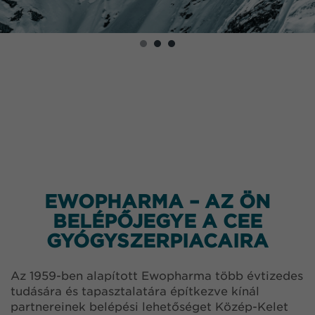
EWOPHARMA – AZ ÖN
BELÉPŐJEGYE A CEE
GYÓGYSZERPIACAIRA
Az 1959-ben alapított Ewopharma több évtizedes
tudására és tapasztalatára építkezve kínál
partnereinek belépési lehetőséget Közép-Kelet