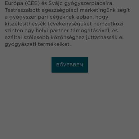
Európa (CEE) és Svájc gyógyszerpiacaira.
Testreszabott egészségpiaci marketingünk segít
a gyógyszeripari cégeknek abban, hogy
kiszélesíthessék tevékenységüket nemzetközi
szinten egy helyi partner támogatásával, és
ezáltal szélesebb közönséghez juttathassák el
gyógyászati termékeiket.
BŐVEBBEN