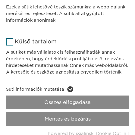
Szolgáltató
sgalinski
Ewopharma Hungary Kft.
Ezek a sütik lehetővé teszik számunkra a weboldalunk
1122 Budapest
mérését és fejlesztését. A sütik által gyűjtött
Időtartam
1 év
Városmajor u. 13.
információk anonimak.
A fehasználó sütikhez való
Cél
Név
Google Analytics
KAPCSOLAT
hozzájárulásának státusza.
Külső tartalom
tel.: +36 1 200 4650
Szolgáltató
Google
A sütiket más vállalatok is felhasználhatják annak
e-mail:
info@
ewopharma.hu
érdekében, hogy érdeklődési profiljába eső, releváns
Időtartam
1 nap
hirdetéseket mutathassanak Önnek más weboldalakról.
Adatkezelési
A keresője és eszköze aznosítása egyedileg történik.
Cél
Statisztikai adatot generál.
tájékoztató
Süti szabályzat
Név
LinkedIn
Süti információk mutatása
Impresszum
Név
vuid
Szolgáltató
LinkedIn
Összes elfogadása
Jogi és felhasználási feltételek.
Szolgáltató
Vimeo
Időtartam
2 év
Transzparencia.
Mentés és bezárás
Időtartam
2 years
Cél
A szolgáltatás nyomon követése
Copyright © Ewopharma AG
Powered by sgalinski Cookie Opt In
|