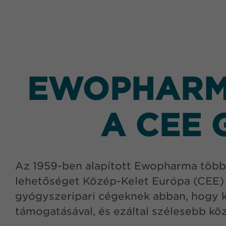
EWOPHARMA
A CEE 
Az 1959-ben alapított Ewopharma több é
lehetőséget Közép-Kelet Európa (CEE) 
gyógyszeripari cégeknek abban, hogy k
támogatásával, és ezáltal szélesebb kö