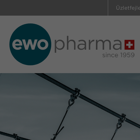
Üzletfejl