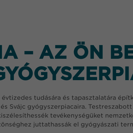
 – AZ ÖN B
GYÓGYSZERP
vtizedes tudására és tapasztalatára építk
és Svájc gyógyszerpiacaira. Testreszabott
iszélesíthessék tevékenységüket nemzetkö
zönséghez juttathassák el gyógyászati ter