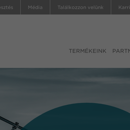
esztés
Média
Találkozzon velünk
Karr
TERMÉKEINK
PART