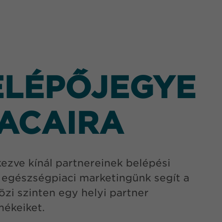
ELÉPŐJEGYE
IACAIRA
ezve kínál partnereinek belépési
 egészségpiaci marketingünk segít a
zi szinten egy helyi partner
mékeiket.