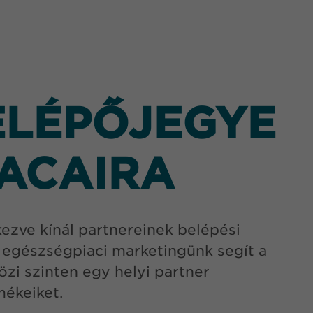
ELÉPŐJEGYE
IACAIRA
ezve kínál partnereinek belépési
 egészségpiaci marketingünk segít a
zi szinten egy helyi partner
mékeiket.