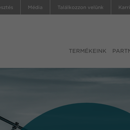
esztés
Média
Találkozzon velünk
Karr
TERMÉKEINK
PART