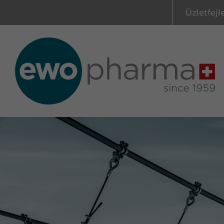
Üzletfejl