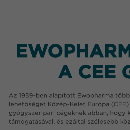
EWOPHARMA
A CEE 
Az 1959-ben alapított Ewopharma több é
lehetőséget Közép-Kelet Európa (CEE) 
gyógyszeripari cégeknek abban, hogy k
támogatásával, és ezáltal szélesebb kö