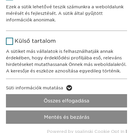
Szolgáltató
sgalinski
Ewopharma Hungary Kft.
Ezek a sütik lehetővé teszik számunkra a weboldalunk
1122 Budapest
mérését és fejlesztését. A sütik által gyűjtött
Időtartam
1 év
Városmajor u. 13.
információk anonimak.
A fehasználó sütikhez való
Cél
Név
Google Analytics
KAPCSOLAT
hozzájárulásának státusza.
Külső tartalom
tel.: +36 1 200 4650
Szolgáltató
Google
A sütiket más vállalatok is felhasználhatják annak
e-mail:
info@
ewopharma.hu
érdekében, hogy érdeklődési profiljába eső, releváns
Időtartam
1 nap
hirdetéseket mutathassanak Önnek más weboldalakról.
Adatkezelési
A keresője és eszköze aznosítása egyedileg történik.
Cél
Statisztikai adatot generál.
tájékoztató
Süti szabályzat
Név
LinkedIn
Süti információk mutatása
Impresszum
Név
vuid
Szolgáltató
LinkedIn
Összes elfogadása
Jogi és felhasználási feltételek.
Szolgáltató
Vimeo
Időtartam
2 év
Transzparencia.
Mentés és bezárás
Időtartam
2 years
Cél
A szolgáltatás nyomon követése
Copyright © Ewopharma AG
Powered by sgalinski Cookie Opt In
|