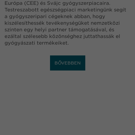
Európa (CEE) és Svájc gyógyszerpiacaira.
Testreszabott egészségpiaci marketingünk segít
a gyógyszeripari cégeknek abban, hogy
kiszélesíthessék tevékenységüket nemzetközi
szinten egy helyi partner támogatásával, és
ezáltal szélesebb közönséghez juttathassák el
gyógyászati termékeiket.
BŐVEBBEN