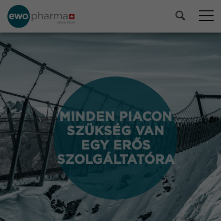
MINDEN PIACON
MINDEN PIACON
SZÜKSÉG VAN
SZÜKSÉG VAN
EGY ERŐS
EGY ERŐS
SZOLGÁLTATÓRA
SZOLGÁLTATÓRA