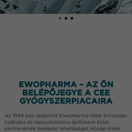
EWOPHARMA – AZ ÖN
BELÉPŐJEGYE A CEE
GYÓGYSZERPIACAIRA
Az 1959-ben alapított Ewopharma több évtizedes
tudására és tapasztalatára építkezve kínál
partnereinek belépési lehetőséget Közép-Kelet