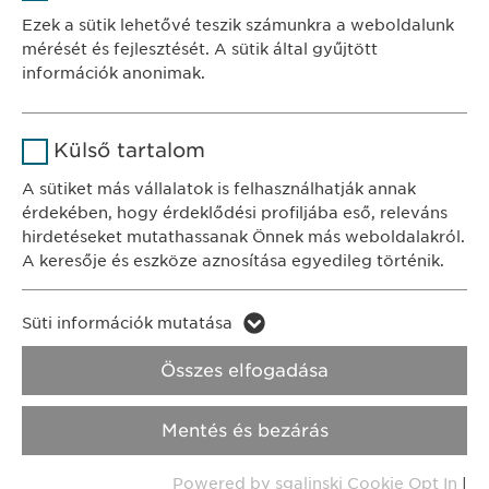
Szolgáltató
sgalinski
Ewopharma Hungary Kft.
Ezek a sütik lehetővé teszik számunkra a weboldalunk
1122 Budapest
mérését és fejlesztését. A sütik által gyűjtött
Időtartam
1 év
Városmajor u. 13.
információk anonimak.
A fehasználó sütikhez való
Cél
Név
Google Analytics
KAPCSOLAT
hozzájárulásának státusza.
Külső tartalom
tel.: +36 1 200 4650
Szolgáltató
Google
A sütiket más vállalatok is felhasználhatják annak
e-mail:
info@
ewopharma.hu
érdekében, hogy érdeklődési profiljába eső, releváns
Időtartam
1 nap
hirdetéseket mutathassanak Önnek más weboldalakról.
Adatkezelési
A keresője és eszköze aznosítása egyedileg történik.
Cél
Statisztikai adatot generál.
tájékoztató
Süti szabályzat
Név
LinkedIn
Süti információk mutatása
Impresszum
Név
vuid
Szolgáltató
LinkedIn
Összes elfogadása
Jogi és felhasználási feltételek.
Szolgáltató
Vimeo
Időtartam
2 év
Transzparencia.
Mentés és bezárás
Időtartam
2 years
Cél
A szolgáltatás nyomon követése
Copyright © Ewopharma AG
Powered by sgalinski Cookie Opt In
|