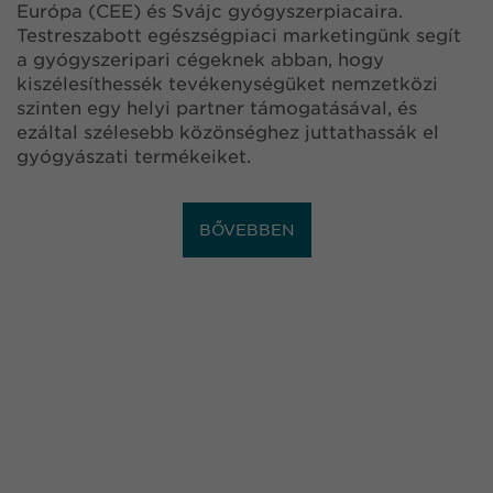
Európa (CEE) és Svájc gyógyszerpiacaira.
Testreszabott egészségpiaci marketingünk segít
a gyógyszeripari cégeknek abban, hogy
kiszélesíthessék tevékenységüket nemzetközi
szinten egy helyi partner támogatásával, és
ezáltal szélesebb közönséghez juttathassák el
gyógyászati termékeiket.
BŐVEBBEN