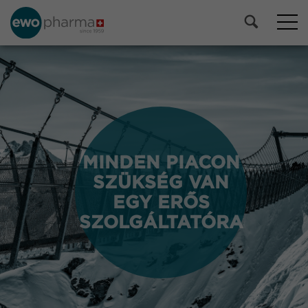
MINDEN PIACON
MINDEN PIACON
SZÜKSÉG VAN
SZÜKSÉG VAN
EGY ERŐS
EGY ERŐS
SZOLGÁLTATÓRA
SZOLGÁLTATÓRA