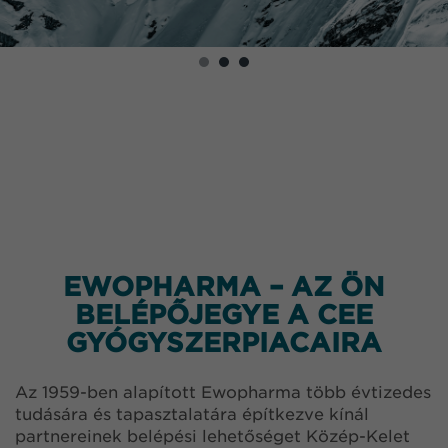
EWOPHARMA – AZ ÖN
BELÉPŐJEGYE A CEE
GYÓGYSZERPIACAIRA
Az 1959-ben alapított Ewopharma több évtizedes
tudására és tapasztalatára építkezve kínál
partnereinek belépési lehetőséget Közép-Kelet