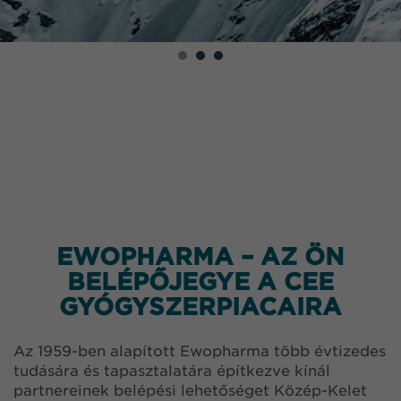
EWOPHARMA – AZ ÖN
BELÉPŐJEGYE A CEE
GYÓGYSZERPIACAIRA
Az 1959-ben alapított Ewopharma több évtizedes
tudására és tapasztalatára építkezve kínál
partnereinek belépési lehetőséget Közép-Kelet