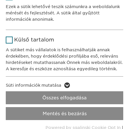
Szolgáltató
sgalinski
Ewopharma Hungary Kft.
Ezek a sütik lehetővé teszik számunkra a weboldalunk
1122 Budapest
mérését és fejlesztését. A sütik által gyűjtött
Időtartam
1 év
Városmajor u. 13.
információk anonimak.
A fehasználó sütikhez való
Cél
Név
Google Analytics
KAPCSOLAT
hozzájárulásának státusza.
Külső tartalom
tel.: +36 1 200 4650
Szolgáltató
Google
A sütiket más vállalatok is felhasználhatják annak
e-mail:
info@
ewopharma.hu
érdekében, hogy érdeklődési profiljába eső, releváns
Időtartam
1 nap
hirdetéseket mutathassanak Önnek más weboldalakról.
Adatkezelési
A keresője és eszköze aznosítása egyedileg történik.
Cél
Statisztikai adatot generál.
tájékoztató
Süti szabályzat
Név
LinkedIn
Süti információk mutatása
Impresszum
Név
vuid
Szolgáltató
LinkedIn
Összes elfogadása
Jogi és felhasználási feltételek.
Szolgáltató
Vimeo
Időtartam
2 év
Transzparencia.
Mentés és bezárás
Időtartam
2 years
Cél
A szolgáltatás nyomon követése
Copyright © Ewopharma AG
Powered by sgalinski Cookie Opt In
|