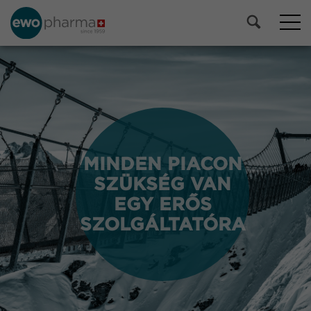
MINDEN PIACON
MINDEN PIACON
SZÜKSÉG VAN
SZÜKSÉG VAN
EGY ERŐS
EGY ERŐS
SZOLGÁLTATÓRA
SZOLGÁLTATÓRA