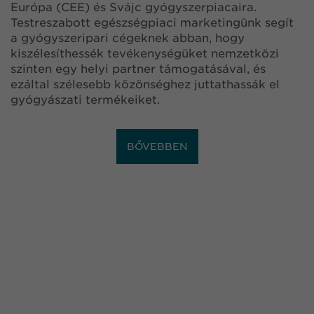
Európa (CEE) és Svájc gyógyszerpiacaira.
Testreszabott egészségpiaci marketingünk segít
a gyógyszeripari cégeknek abban, hogy
kiszélesíthessék tevékenységüket nemzetközi
szinten egy helyi partner támogatásával, és
ezáltal szélesebb közönséghez juttathassák el
gyógyászati termékeiket.
BŐVEBBEN