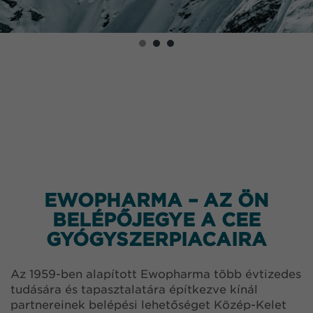
EWOPHARMA – AZ ÖN
BELÉPŐJEGYE A CEE
GYÓGYSZERPIACAIRA
Az 1959-ben alapított Ewopharma több évtizedes
tudására és tapasztalatára építkezve kínál
partnereinek belépési lehetőséget Közép-Kelet