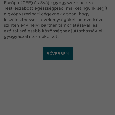
Európa (CEE) és Svájc gyógyszerpiacaira.
Testreszabott egészségpiaci marketingünk segít
a gyógyszeripari cégeknek abban, hogy
kiszélesíthessék tevékenységüket nemzetközi
szinten egy helyi partner támogatásával, és
ezáltal szélesebb közönséghez juttathassák el
gyógyászati termékeiket.
BŐVEBBEN