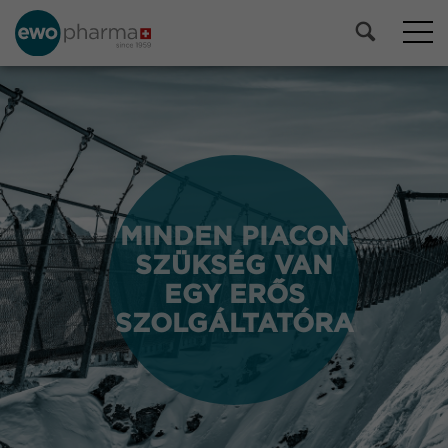
MINDEN PIACON
MINDEN PIACON
SZÜKSÉG VAN
SZÜKSÉG VAN
EGY ERŐS
EGY ERŐS
SZOLGÁLTATÓRA
SZOLGÁLTATÓRA