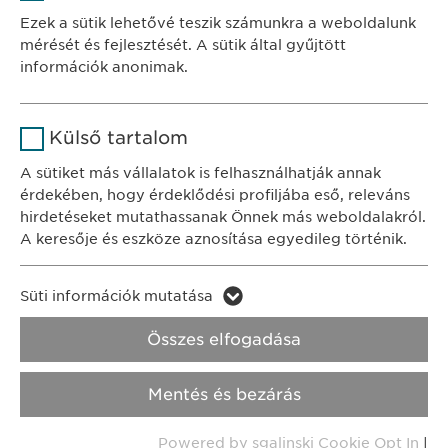
Szolgáltató
sgalinski
Ewopharma Hungary Kft.
Ezek a sütik lehetővé teszik számunkra a weboldalunk
1122 Budapest
mérését és fejlesztését. A sütik által gyűjtött
Időtartam
1 év
Városmajor u. 13.
információk anonimak.
A fehasználó sütikhez való
Cél
Név
Google Analytics
KAPCSOLAT
hozzájárulásának státusza.
Külső tartalom
tel.: +36 1 200 4650
Szolgáltató
Google
A sütiket más vállalatok is felhasználhatják annak
e-mail:
info@
ewopharma.hu
érdekében, hogy érdeklődési profiljába eső, releváns
Időtartam
1 nap
hirdetéseket mutathassanak Önnek más weboldalakról.
Adatkezelési
A keresője és eszköze aznosítása egyedileg történik.
Cél
Statisztikai adatot generál.
tájékoztató
Süti szabályzat
Név
LinkedIn
Süti információk mutatása
Impresszum
Név
vuid
Szolgáltató
LinkedIn
Összes elfogadása
Jogi és felhasználási feltételek.
Szolgáltató
Vimeo
Időtartam
2 év
Transzparencia.
Mentés és bezárás
Időtartam
2 years
Cél
A szolgáltatás nyomon követése
Copyright © Ewopharma AG
Powered by sgalinski Cookie Opt In
|