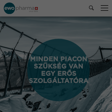
MINDEN PIACON
MINDEN PIACON
SZÜKSÉG VAN
SZÜKSÉG VAN
EGY ERŐS
EGY ERŐS
SZOLGÁLTATÓRA
SZOLGÁLTATÓRA