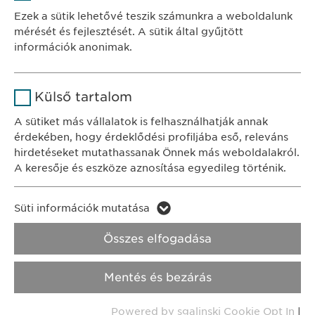
Szolgáltató
sgalinski
Ewopharma Hungary Kft.
Ezek a sütik lehetővé teszik számunkra a weboldalunk
1122 Budapest
mérését és fejlesztését. A sütik által gyűjtött
Időtartam
1 év
Városmajor u. 13.
információk anonimak.
A fehasználó sütikhez való
Cél
Név
Google Analytics
KAPCSOLAT
hozzájárulásának státusza.
Külső tartalom
tel.: +36 1 200 4650
Szolgáltató
Google
A sütiket más vállalatok is felhasználhatják annak
e-mail:
info@
ewopharma.hu
érdekében, hogy érdeklődési profiljába eső, releváns
Időtartam
1 nap
hirdetéseket mutathassanak Önnek más weboldalakról.
Adatkezelési
A keresője és eszköze aznosítása egyedileg történik.
Cél
Statisztikai adatot generál.
tájékoztató
Süti szabályzat
Név
LinkedIn
Süti információk mutatása
Impresszum
Név
vuid
Szolgáltató
LinkedIn
Összes elfogadása
Jogi és felhasználási feltételek.
Szolgáltató
Vimeo
Időtartam
2 év
Transzparencia.
Mentés és bezárás
Időtartam
2 years
Cél
A szolgáltatás nyomon követése
Copyright © Ewopharma AG
Powered by sgalinski Cookie Opt In
|