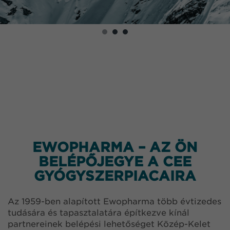
EWOPHARMA – AZ ÖN
BELÉPŐJEGYE A CEE
GYÓGYSZERPIACAIRA
Az 1959-ben alapított Ewopharma több évtizedes
tudására és tapasztalatára építkezve kínál
partnereinek belépési lehetőséget Közép-Kelet