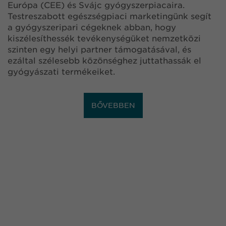
Európa (CEE) és Svájc gyógyszerpiacaira.
Testreszabott egészségpiaci marketingünk segít
a gyógyszeripari cégeknek abban, hogy
kiszélesíthessék tevékenységüket nemzetközi
szinten egy helyi partner támogatásával, és
ezáltal szélesebb közönséghez juttathassák el
gyógyászati termékeiket.
BŐVEBBEN