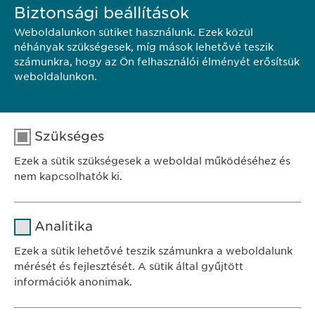
Biztonsági beállítások
Weboldalunkon sütiket használunk. Ezek közül
néhányak szükségesek, míg mások lehetővé teszik
számunkra, hogy az Ön felhasználói élményét erősítsük
weboldalunkon.
PORTFÓLIÓNK
Szükséges
Ezek a sütik szükségesek a weboldal működéséhez és
nem kapcsolhatók ki.
Név
cookie_optin
Analitika
SZÉKHELY
Szolgáltató
sgalinski
Ewopharma Hungary Kft.
Ezek a sütik lehetővé teszik számunkra a weboldalunk
1122 Budapest
mérését és fejlesztését. A sütik által gyűjtött
Időtartam
1 év
Városmajor u. 13.
információk anonimak.
A fehasználó sütikhez való
Cél