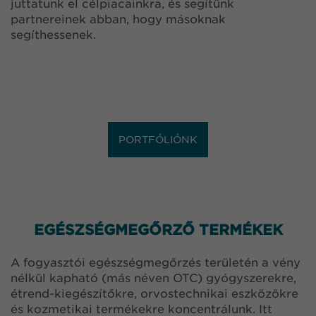
juttatunk el célpiacainkra, és segítünk
partnereinek abban, hogy másoknak
segíthessenek.
PORTFÓLIÓNK
EGÉSZSÉGMEGŐRZŐ TERMÉKEK
A fogyasztói egészségmegőrzés területén a vény
nélkül kapható (más néven OTC) gyógyszerekre,
étrend-kiegészítőkre, orvostechnikai eszközökre
és kozmetikai termékekre koncentrálunk. Itt