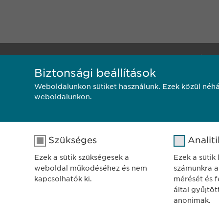
SZÉKH
Biztonsági beállítások
Ewophar
1122 Bu
Weboldalunkon sütiket használunk. Ezek közül néhá
weboldalunkon.
Városma
Adatkezelési tájékoztat
Szükséges
Analit
Ezek a sütik szükségesek a
Ezek a sütik
weboldal működéséhez és nem
számunkra a
kapcsolhatók ki.
mérését és fe
által gyűjtö
anonimak.