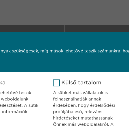
ELY
KAPCSOLAT
ma Hungary Kft.
tel.: +36 1 200 4
dapest
e-mail:
info@
ewo
nyak szükségesek, míg mások lehetővé teszik számunkra, hog
jor u. 13.
ó
Süti szabályzat
Impresszum
Jogi
ika
Külső tartalom
Copyright © Ewo
 lehetővé teszik
A sütiket más vállalatok is
 weboldalunk
felhasználhatják annak
jlesztését. A sütik
érdekében, hogy érdeklődési
tt információk
profiljába eső, releváns
hirdetéseket mutathassanak
Önnek más weboldalakról. A