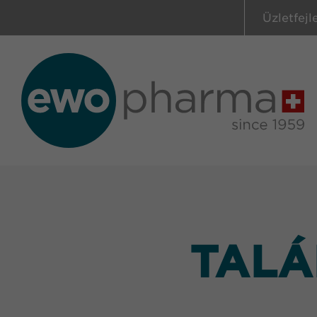
Üzletfejl
TALÁ