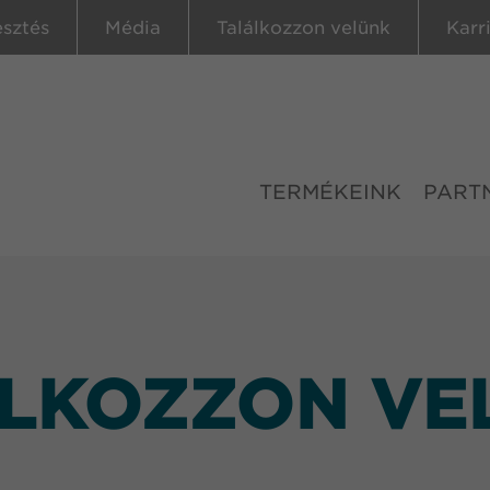
esztés
Média
Találkozzon velünk
Karr
TERMÉKEINK
PART
LKOZZON VE