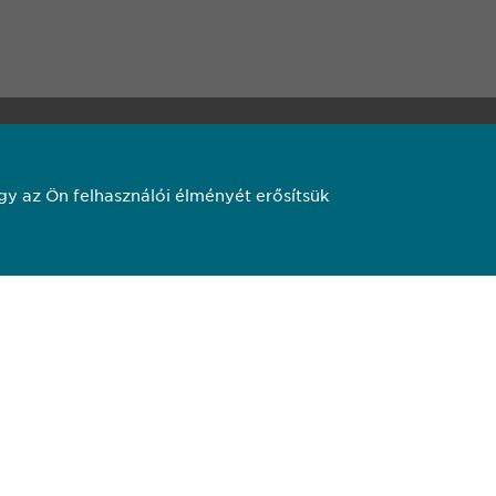
650
pharma.hu
y az Ön felhasználói élményét erősítsük
 és felhasználási feltételek. Transzparencia.
pharma AG