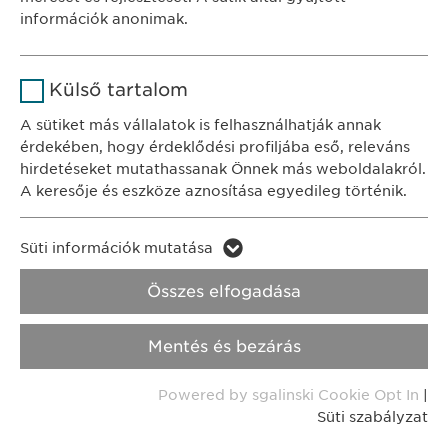
Időtartam
1 év
információk anonimak.
Adatkezelési
A fehasználó sütikhez való
tájékoztató
Süti szabályzat
Cél
Név
Google Analytics
hozzájárulásának státusza.
Külső tartalom
Szolgáltató
Google
Impresszum
A sütiket más vállalatok is felhasználhatják annak
érdekében, hogy érdeklődési profiljába eső, releváns
Időtartam
1 nap
Jogi és felhasználási feltételek.
hirdetéseket mutathassanak Önnek más weboldalakról.
A keresője és eszköze aznosítása egyedileg történik.
Transzparencia.
Cél
Statisztikai adatot generál.
Név
LinkedIn
Copyright © Ewopharma AG
Süti információk mutatása
Név
vuid
Szolgáltató
LinkedIn
Összes elfogadása
Szolgáltató
Vimeo
Időtartam
2 év
Mentés és bezárás
Időtartam
2 years
Cél
A szolgáltatás nyomon követése
Powered by sgalinski Cookie Opt In
|
Collects data on users visiting the
Cél
Süti szabályzat
website.
Név
_cf_bm