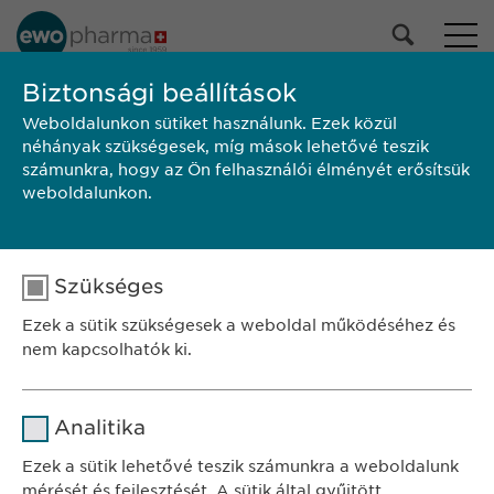
Biztonsági beállítások
Weboldalunkon sütiket használunk. Ezek közül
TALÁLKOZZON VELÜNK!
néhányak szükségesek, míg mások lehetővé teszik
számunkra, hogy az Ön felhasználói élményét erősítsük
weboldalunkon.
SZÉKHELY
Szükséges
Ewopharma Hungary Kft.
Ezek a sütik szükségesek a weboldal működéséhez és
1122 Budapest
nem kapcsolhatók ki.
Városmajor u. 13.
Név
cookie_optin
KAPCSOLAT
Analitika
tel.: +36 1 200 4650
Szolgáltató
sgalinski
Ezek a sütik lehetővé teszik számunkra a weboldalunk
e-mail:
info@
ewopharma.hu
mérését és fejlesztését. A sütik által gyűjtött