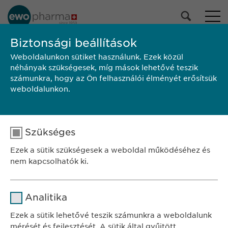
Biztonsági beállítások
Weboldalunkon sütiket használunk. Ezek közül
TALÁLKOZZON VELÜNK!
néhányak szükségesek, míg mások lehetővé teszik
számunkra, hogy az Ön felhasználói élményét erősítsük
weboldalunkon.
SZÉKHELY
Szükséges
Ewopharma Hungary Kft.
Ezek a sütik szükségesek a weboldal működéséhez és
1122 Budapest
nem kapcsolhatók ki.
Városmajor u. 13.
Név
cookie_optin
KAPCSOLAT
Analitika
tel.: +36 1 200 4650
Szolgáltató
sgalinski
Ezek a sütik lehetővé teszik számunkra a weboldalunk
e-mail:
info@
ewopharma.hu
mérését és fejlesztését. A sütik által gyűjtött