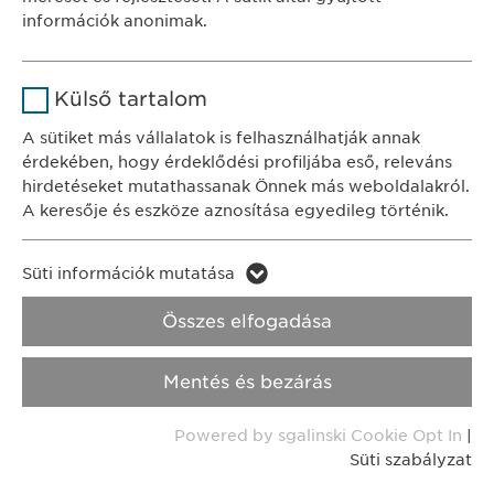
Időtartam
1 év
információk anonimak.
Adatkezelési
A fehasználó sütikhez való
tájékoztató
Süti szabályzat
Cél
Név
Google Analytics
hozzájárulásának státusza.
Külső tartalom
Szolgáltató
Google
Impresszum
A sütiket más vállalatok is felhasználhatják annak
érdekében, hogy érdeklődési profiljába eső, releváns
Időtartam
1 nap
Jogi és felhasználási feltételek.
hirdetéseket mutathassanak Önnek más weboldalakról.
A keresője és eszköze aznosítása egyedileg történik.
Transzparencia.
Cél
Statisztikai adatot generál.
Név
LinkedIn
Copyright © Ewopharma AG
Süti információk mutatása
Név
vuid
Szolgáltató
LinkedIn
Összes elfogadása
Szolgáltató
Vimeo
Időtartam
2 év
Mentés és bezárás
Időtartam
2 years
Cél
A szolgáltatás nyomon követése
Powered by sgalinski Cookie Opt In
|
Collects data on users visiting the
Cél
Süti szabályzat
website.
Név
_cf_bm