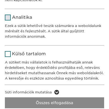
nem kapcsolhatók ki.
Név
cookie_optin
Analitika
SZÉKHELY
Szolgáltató
sgalinski
Ewopharma Hungary Kft.
Ezek a sütik lehetővé teszik számunkra a weboldalunk
1122 Budapest
mérését és fejlesztését. A sütik által gyűjtött
Időtartam
1 év
Városmajor u. 13.
információk anonimak.
A fehasználó sütikhez való
Cél
Név
Google Analytics
KAPCSOLAT
hozzájárulásának státusza.
Külső tartalom
tel.: +36 1 200 4650
Szolgáltató
Google
A sütiket más vállalatok is felhasználhatják annak
e-mail:
info@
ewopharma.hu
érdekében, hogy érdeklődési profiljába eső, releváns
Időtartam
1 nap
hirdetéseket mutathassanak Önnek más weboldalakról.
Adatkezelési
A keresője és eszköze aznosítása egyedileg történik.
Cél
Statisztikai adatot generál.
tájékoztató
Süti szabályzat
Név
LinkedIn
Süti információk mutatása
Impresszum
Név
vuid
Szolgáltató
LinkedIn
Összes elfogadása
Jogi és felhasználási feltételek.
Szolgáltató
Vimeo