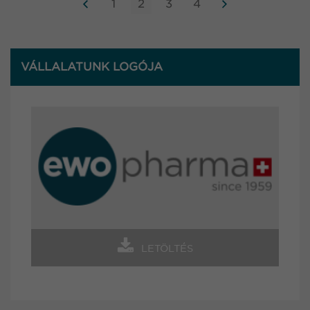
1
2
3
4
VÁLLALATUNK LOGÓJA
LETÖLTÉS