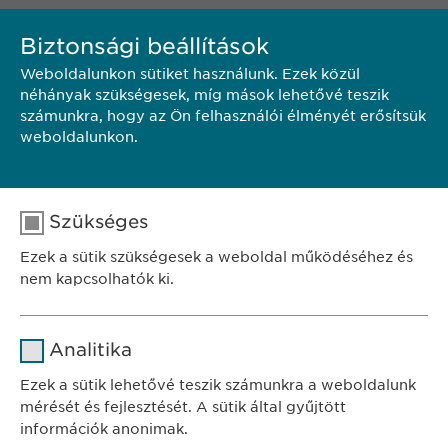
KAPCSOLAT
Biztonsági beállítások
Weboldalunkon sütiket használunk. Ezek közül
néhányak szükségesek, míg mások lehetővé teszik
Ewopharma Hungary Kft.
számunkra, hogy az Ön felhasználói élményét erősítsük
1122 Budapest
weboldalunkon.
Városmajor u. 13.
Hungary
Telefon.: +36-1/200-4650
Szükséges
E-mail:
pr@
ewopharma.com
Ezek a sütik szükségesek a weboldal működéséhez és
nem kapcsolhatók ki.
Név
cookie_optin
Analitika
SZÉKHELY
Szolgáltató
sgalinski
Ewopharma Hungary Kft.
Ezek a sütik lehetővé teszik számunkra a weboldalunk
1122 Budapest
mérését és fejlesztését. A sütik által gyűjtött
Időtartam
1 év
Városmajor u. 13.
információk anonimak.