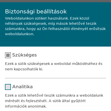
KAPCSOLAT
Biztonsági beállítások
Weboldalunkon sütiket használunk. Ezek közül
néhányak szükségesek, míg mások lehetővé teszik
Ewopharma Hungary Kft.
számunkra, hogy az Ön felhasználói élményét erősítsük
1122 Budapest
weboldalunkon.
Városmajor u. 13.
Hungary
Telefon.: +36-1/200-4650
Szükséges
E-mail:
pr@
ewopharma.com
Ezek a sütik szükségesek a weboldal működéséhez és
nem kapcsolhatók ki.
Név
cookie_optin
Analitika
SZÉKHELY
Szolgáltató
sgalinski
Ewopharma Hungary Kft.
Ezek a sütik lehetővé teszik számunkra a weboldalunk
1122 Budapest
mérését és fejlesztését. A sütik által gyűjtött
Időtartam
1 év
Városmajor u. 13.
információk anonimak.