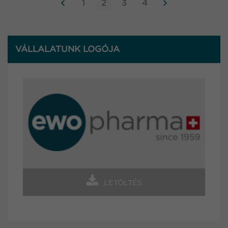
1
2
3
4
VÁLLALATUNK LOGÓJA
LETÖLTÉS