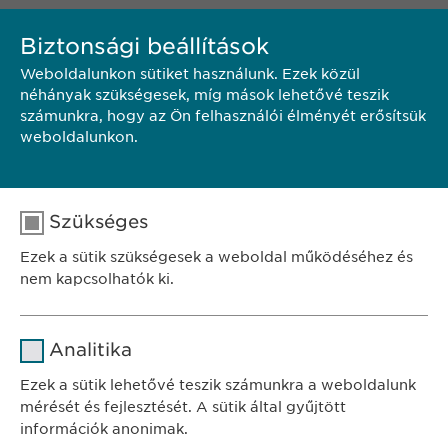
KAPCSOLAT
Biztonsági beállítások
Weboldalunkon sütiket használunk. Ezek közül
néhányak szükségesek, míg mások lehetővé teszik
Ewopharma Hungary Kft.
számunkra, hogy az Ön felhasználói élményét erősítsük
1122 Budapest
weboldalunkon.
Városmajor u. 13.
Hungary
Telefon.: +36-1/200-4650
Szükséges
E-mail:
pr@
ewopharma.com
Ezek a sütik szükségesek a weboldal működéséhez és
nem kapcsolhatók ki.
Név
cookie_optin
Analitika
SZÉKHELY
Szolgáltató
sgalinski
Ewopharma Hungary Kft.
Ezek a sütik lehetővé teszik számunkra a weboldalunk
1122 Budapest
mérését és fejlesztését. A sütik által gyűjtött
Időtartam
1 év
Városmajor u. 13.
információk anonimak.