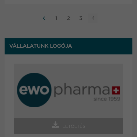
1
2
3
4
VÁLLALATUNK LOGÓJA
LETÖLTÉS