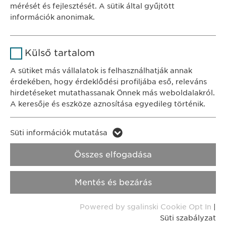
1122 Budapest
mérését és fejlesztését. A sütik által gyűjtött
Időtartam
1 év
Városmajor u. 13.
információk anonimak.
A fehasználó sütikhez való
Cél
Név
Google Analytics
KAPCSOLAT
hozzájárulásának státusza.
Külső tartalom
tel.: +36 1 200 4650
Szolgáltató
Google
A sütiket más vállalatok is felhasználhatják annak
e-mail:
info@
ewopharma.hu
érdekében, hogy érdeklődési profiljába eső, releváns
Időtartam
1 nap
hirdetéseket mutathassanak Önnek más weboldalakról.
Adatkezelési
A keresője és eszköze aznosítása egyedileg történik.
Cél
Statisztikai adatot generál.
tájékoztató
Süti szabályzat
Név
LinkedIn
Süti információk mutatása
Impresszum
Név
vuid
Szolgáltató
LinkedIn
Összes elfogadása
Jogi és felhasználási feltételek.
Szolgáltató
Vimeo
Időtartam
2 év
Transzparencia.
Mentés és bezárás
Időtartam
2 years
Cél
A szolgáltatás nyomon követése
Copyright © Ewopharma AG
Powered by sgalinski Cookie Opt In
|
Collects data on users visiting the
Cél
Süti szabályzat
website.