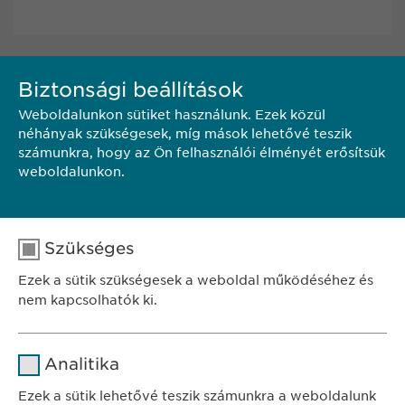
Biztonsági beállítások
KAPCSOLAT
Weboldalunkon sütiket használunk. Ezek közül
néhányak szükségesek, míg mások lehetővé teszik
Ewopharma Hungary Kft.
számunkra, hogy az Ön felhasználói élményét erősítsük
1122 Budapest
weboldalunkon.
Városmajor u. 13.
Hungary
Telefon.: +36-1/200-4650
Szükséges
E-mail:
pr@
ewopharma.com
Ezek a sütik szükségesek a weboldal működéséhez és
nem kapcsolhatók ki.
Név
cookie_optin
Analitika
SZÉKHELY
Szolgáltató
sgalinski
Ewopharma Hungary Kft.
Ezek a sütik lehetővé teszik számunkra a weboldalunk