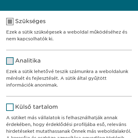
Search results 11 until 16 of 16
Szükséges
previous
1
2
Ezek a sütik szükségesek a weboldal működéséhez és
nem kapcsolhatók ki.
Név
cookie_optin
Analitika
SZÉKHELY
Szolgáltató
sgalinski
Ewopharma Hungary Kft.
Ezek a sütik lehetővé teszik számunkra a weboldalunk
1122 Budapest
mérését és fejlesztését. A sütik által gyűjtött
Időtartam
1 év
Városmajor u. 13.
információk anonimak.
A fehasználó sütikhez való
Cél
Név
Google Analytics
KAPCSOLAT
hozzájárulásának státusza.
Külső tartalom
tel.: +36 1 200 4650
Szolgáltató
Google
A sütiket más vállalatok is felhasználhatják annak
e-mail:
info@
ewopharma.hu
érdekében, hogy érdeklődési profiljába eső, releváns
Időtartam
1 nap
hirdetéseket mutathassanak Önnek más weboldalakról.
Adatkezelési