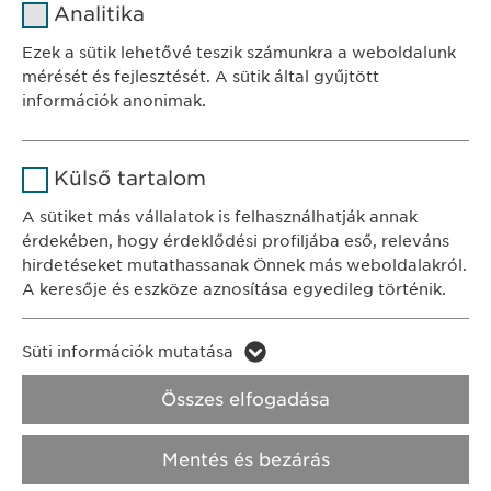
Analitika
SZÉKHELY
Szolgáltató
sgalinski
Ewopharma Hungary Kft.
Ezek a sütik lehetővé teszik számunkra a weboldalunk
1122 Budapest
mérését és fejlesztését. A sütik által gyűjtött
Időtartam
1 év
Városmajor u. 13.
információk anonimak.
A fehasználó sütikhez való
Cél
Név
Google Analytics
KAPCSOLAT
hozzájárulásának státusza.
Külső tartalom
tel.: +36 1 200 4650
Szolgáltató
Google
A sütiket más vállalatok is felhasználhatják annak
e-mail:
info@
ewopharma.hu
érdekében, hogy érdeklődési profiljába eső, releváns
Időtartam
1 nap
hirdetéseket mutathassanak Önnek más weboldalakról.
Adatkezelési
A keresője és eszköze aznosítása egyedileg történik.
Cél
Statisztikai adatot generál.
tájékoztató
Süti szabályzat
Név
LinkedIn
Süti információk mutatása
Impresszum
Név
vuid
Szolgáltató
LinkedIn
Összes elfogadása
Jogi és felhasználási feltételek.
Szolgáltató
Vimeo
Időtartam
2 év
Transzparencia.
Mentés és bezárás
Időtartam
2 years