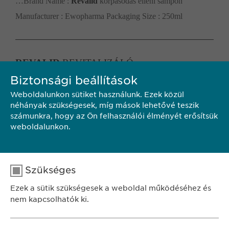
…Brand Name :
Revalid
korpásodás elleni sampon
Manufacturer : Ewopharma Packaging Size : 250ml
REVALID
REVITALIZÁLÓ,
PROTEINTARTALMÚ HAJBALZSAM
Biztonsági beállítások
Weboldalunkon sütiket használunk. Ezek közül
…Brand Name :
Revalid
revitalizáló, proteintartalmú
néhányak szükségesek, míg mások lehetővé teszik
hajbalzsam Manufacturer : Ewopharma Packaging Size :
számunkra, hogy az Ön felhasználói élményét erősítsük
weboldalunkon.
250ml
Search results 1 until 10 of 16
Szükséges
1
2
next
Ezek a sütik szükségesek a weboldal működéséhez és
nem kapcsolhatók ki.
Név
cookie_optin