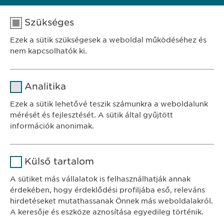
töltse ki ezt a
jelentőlapot
.
Szükséges
Ezek a sütik szükségesek a weboldal működéséhez és
nem kapcsolhatók ki.
Név
cookie_optin
Analitika
SZÉKHELY
Szolgáltató
sgalinski
Ewopharma Hungary Kft.
Ezek a sütik lehetővé teszik számunkra a weboldalunk
1122 Budapest
mérését és fejlesztését. A sütik által gyűjtött
Időtartam
1 év
Városmajor u. 13.
információk anonimak.
A fehasználó sütikhez való
Cél
Név
Google Analytics
KAPCSOLAT
hozzájárulásának státusza.
Külső tartalom
tel.: +36 1 200 4650
Szolgáltató
Google
A sütiket más vállalatok is felhasználhatják annak
e-mail:
info@
ewopharma.hu
érdekében, hogy érdeklődési profiljába eső, releváns
Időtartam
1 nap
hirdetéseket mutathassanak Önnek más weboldalakról.
Adatkezelési
A keresője és eszköze aznosítása egyedileg történik.
Cél
Statisztikai adatot generál.
tájékoztató
Süti szabályzat