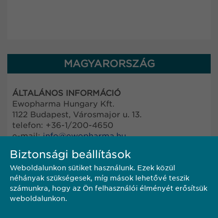
MAGYARORSZÁG
ÁLTALÁNOS INFORMÁCIÓ
Ewopharma Hungary Kft.
1122 Budapest, Városmajor u. 13.
telefon: +36-1/200-4650
e-mail:
info@
ewopharma.hu
Biztonsági beállítások
FARMAKOVIGILANCIA
Weboldalunkon sütiket használunk. Ezek közül
Amennyiben készítményeinkkel kapcsolatosan
néhányak szükségesek, míg mások lehetővé teszik
nemkívánatos hatás lépne fel, kérjük,
számunkra, hogy az Ön felhasználói élményét erősítsük
késedelem nélkül az alábbi e-mail címen
weboldalunkon.
jelentse be:
pharmacovigilance@
ewopharma.hu
vagy