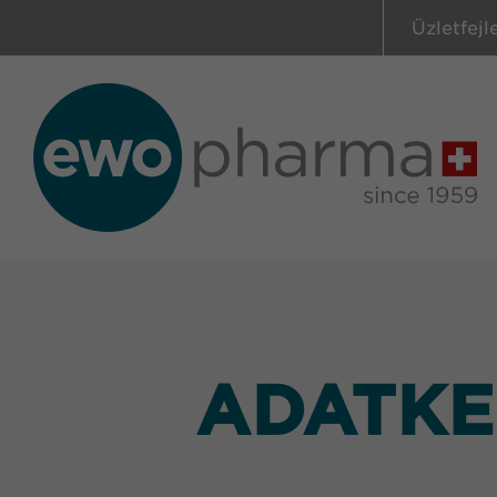
Üzletfejl
ADATKE