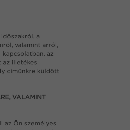
 időszakról, a
ról, valamint arról,
l kapcsolatban, az
az illetékes
ly címünkre küldött
RE, VALAMINT
ll az Ön személyes