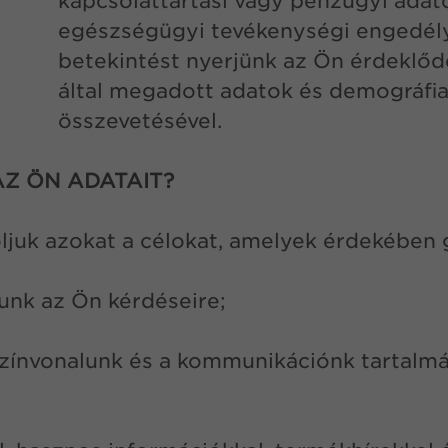
kapcsolattartási vagy pénzügyi adato
egészségügyi tevékenységi engedély
betekintést nyerjünk az Ön érdeklőd
által megadott adatok és demográfia
összevetésével.
 AZ ÖN ADATAIT?
ljuk azokat a célokat, amelyek érdekében g
unk az Ön kérdéseire;
színvonalunk és a kommunikációnk tartalmá