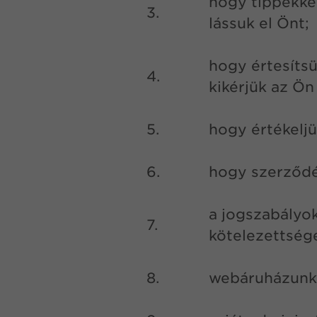
hogy tippekkel
3.
lássuk el Önt;
hogy értesítsü
4.
kikérjük az Ö
5.
hogy értékeljü
6.
hogy szerződé
a jogszabályok
7.
kötelezettsége
8.
webáruházunkb