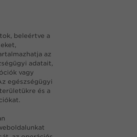
ok, beleértve a
seket,
artalmazhatja az
zségügyi adatait,
móciók vagy
Az egészségügyi
területükre és a
iókat.
an
 weboldalunkat
sát, az operációs