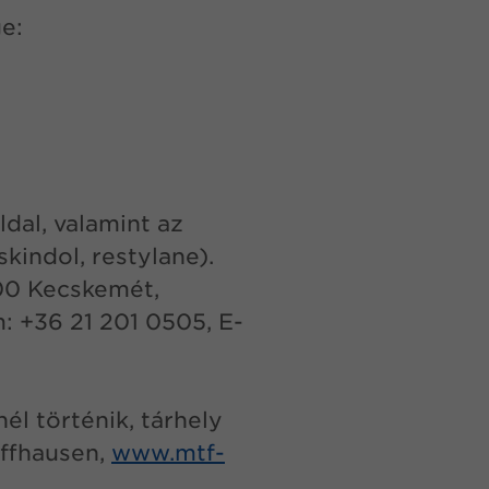
e:
dal, valamint az
skindol, restylane).
000 Kecskemét,
m: +36 21 201 0505, E-
l történik, tárhely
affhausen,
www.mtf-