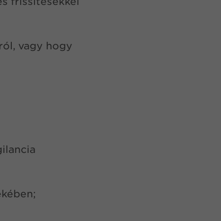
s frissítésekkel
ról, vagy hogy
ilancia
ekében;