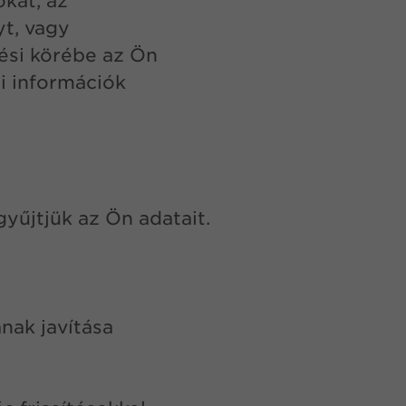
kat, az
t, vagy
ési körébe az Ön
i információk
yűjtjük az Ön adatait.
nak javítása