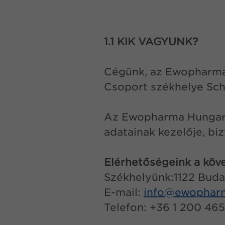
1.1 KIK VAGYUNK?
Cégünk, az Ewopharma
Csoport székhelye Sch
Az Ewopharma Hungary 
adatainak kezelője, bi
Elérhetőségeink a köv
Székhelyünk:1122 Budap
E-mail:
info@
ewophar
Telefon: +36 1 200 46