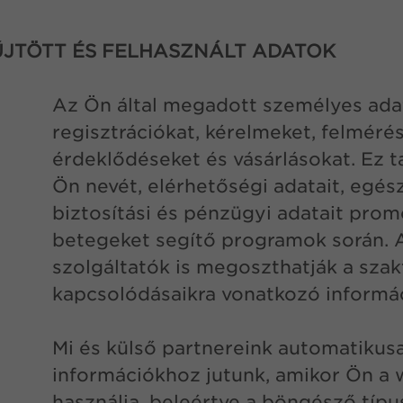
YŰJTÖTT ÉS FELHASZNÁLT ADATOK
Az Ön által megadott személyes adat
regisztrációkat, kérelmeket, felméré
érdeklődéseket és vásárlásokat. Ez t
Ön nevét, elérhetőségi adatait, egés
biztosítási és pénzügyi adatait pro
betegeket segítő programok során. 
szolgáltatók is megoszthatják a szak
kapcsolódásaikra vonatkozó informác
Mi és külső partnereink automatikus
információkhoz jutunk, amikor Ön a
használja, beleértve a böngésző típu