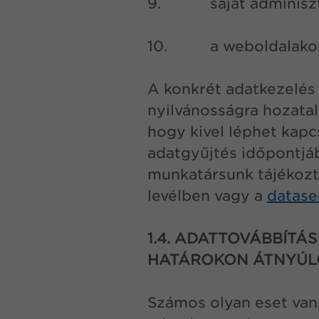
9.
saját adminisz
10.
a weboldalakon
A konkrét adatkezelés c
nyilvánosságra hozatalr
hogy kivel léphet kapc
adatgyűjtés időpontjáb
munkatársunk tájékozta
levélben vagy a
datase
1.4. ADATTOVÁBBÍTÁ
HATÁROKON ÁTNYÚLÓ
Számos olyan eset van