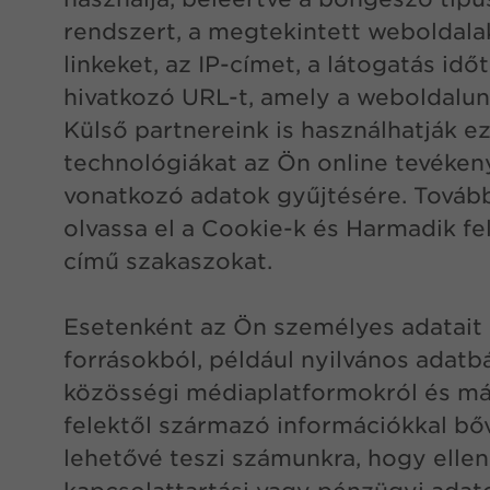
rendszert, a megtekintett weboldalaka
linkeket, az IP-címet, a látogatás idő
hivatkozó URL-t, amely a weboldalunk
Külső partnereink is használhatják e
technológiákat az Ön online tevéken
vonatkozó adatok gyűjtésére. Tovább
olvassa el a Cookie-k és Harmadik fe
című szakaszokat.
Esetenként az Ön személyes adatait 
forrásokból, például nyilvános adatb
közösségi médiaplatformokról és m
felektől származó információkkal bőv
lehetővé teszi számunkra, hogy ellen