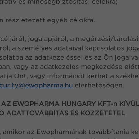
tratív és minőségbiztosítási célokra;
 részletezett egyéb célokra.
éljáról, jogalapjáról, a megőrzési/tárolási
ól, a személyes adataival kapcsolatos jogai
solatba az adatkezeléssel és az Ön jogaiva
an, vagy az adatkezelés megkezdése előtt 
tja Önt, vagy információt kérhet a székhe
curity@
ewopharma.hu
elérhetőségen.
S AZ EWOPHARMA HUNGARY KFT-n KÍVÜL
 ADATTOVÁBBÍTÁS ÉS KÖZZÉTÉTEL
, amikor az Ewopharmának továbbítania ke