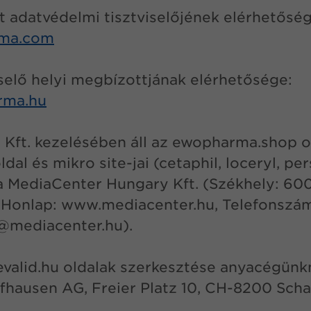
adatvédelmi tisztviselőjének elérhetőség
ma.com
selő helyi megbízottjának elérhetősége:
rma.hu
ft. kezelésében áll az ewopharma.shop ol
al és mikro site-jai (cetaphil, loceryl, per
 a MediaCenter Hungary Kft. (Székhely: 6
6., Honlap: www.mediacenter.hu, Telefonszá
@mediacenter.hu).
alid.hu oldalak szerkesztése anyacégünkné
ffhausen AG, Freier Platz 10, CH-8200 Sch