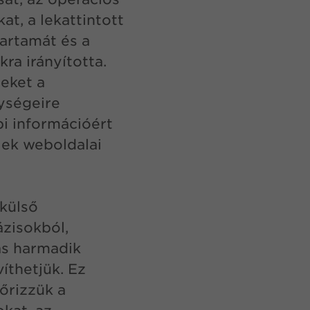
t, a lekattintott
tartamát és a
ra irányította.
zeket a
ységeire
i információért
lek weboldalai
külső
ázisokból,
ás harmadik
íthetjük. Ez
őrizzük a