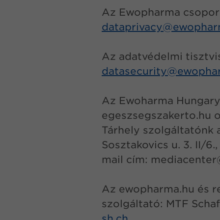
Az Ewopharma csoport 
dataprivacy@
ewophar
Az adatvédelmi tisztvi
datasecurity@ewopha
Az Ewoharma Hungary K
egeszsegszakerto.hu old
Tárhely szolgáltatónk
Sosztakovics u. 3. II/
mail cím: mediacenter
Az ewopharma.hu és rev
szolgáltató: MTF Scha
sh.ch