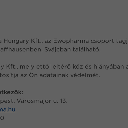
 Hungary Kft., az Ewopharma csoport tag
affhausenben, Svájcban található.
Kft., mely ettől eltérő közlés hiányában
ztosítja az Ön adatainak védelmét.
etkezők:
est, Városmajor u. 13.
ma.hu
50