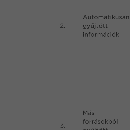
Automatikusan
2.
gyűjtött
információk
Más
forrásokból
3.