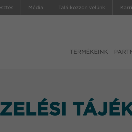
esztés
Média
Találkozzon velünk
Karr
TERMÉKEINK
PART
ZELÉSI TÁJÉ