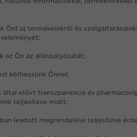
, hasznos információkkal, termékhírekkel é
k Önt új termékeinkről és szolgáltatásaink
n véleményét;
k az Ön az álláspályázatát;
st köthessünk Önnel;
 által előírt transzparencia és pharmacovig
ink teljesítése miatt;
an leadott megrendelése teljesítése érd