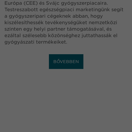
Európa (CEE) és Svájc gyógyszerpiacaira.
Testreszabott egészségpiaci marketingünk segít
a gyógyszeripari cégeknek abban, hogy
kiszélesíthessék tevékenységüket nemzetközi
szinten egy helyi partner támogatásával, és
ezáltal szélesebb közönséghez juttathassák el
gyógyászati termékeiket.
BŐVEBBEN