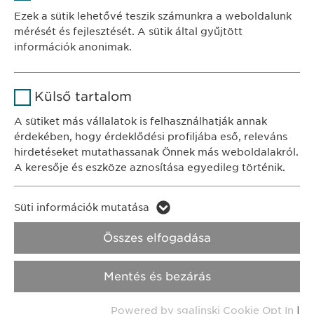
Szolgáltató
sgalinski
Ewopharma Hungary Kft.
Ezek a sütik lehetővé teszik számunkra a weboldalunk
1122 Budapest
mérését és fejlesztését. A sütik által gyűjtött
Időtartam
1 év
Városmajor u. 13.
információk anonimak.
A fehasználó sütikhez való
Cél
Név
Google Analytics
KAPCSOLAT
hozzájárulásának státusza.
Külső tartalom
tel.: +36 1 200 4650
Szolgáltató
Google
A sütiket más vállalatok is felhasználhatják annak
e-mail:
info@
ewopharma.hu
érdekében, hogy érdeklődési profiljába eső, releváns
Időtartam
1 nap
hirdetéseket mutathassanak Önnek más weboldalakról.
Adatkezelési
A keresője és eszköze aznosítása egyedileg történik.
Cél
Statisztikai adatot generál.
tájékoztató
Süti szabályzat
Név
LinkedIn
Süti információk mutatása
Impresszum
Név
vuid
Szolgáltató
LinkedIn
Összes elfogadása
Jogi és felhasználási feltételek.
Szolgáltató
Vimeo
Időtartam
2 év
Transzparencia.
Mentés és bezárás
Időtartam
2 years
Cél
A szolgáltatás nyomon követése
Copyright © Ewopharma AG
Powered by sgalinski Cookie Opt In
|