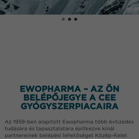
EWOPHARMA – AZ ÖN
BELÉPŐJEGYE A CEE
GYÓGYSZERPIACAIRA
Az 1959-ben alapított Ewopharma több évtizedes
tudására és tapasztalatára építkezve kínál
partnereinek belépési lehetőséget Közép-Kelet