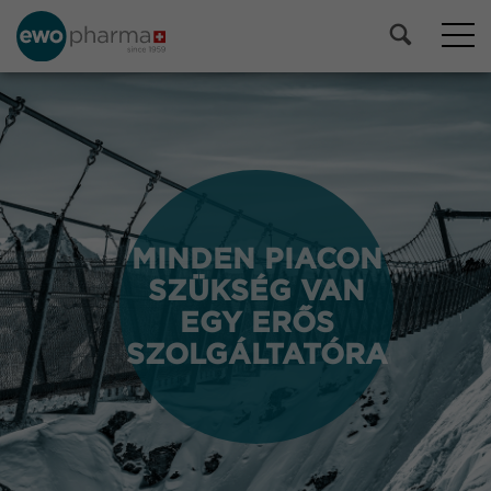
MINDEN PIACON
MINDEN PIACON
SZÜKSÉG VAN
SZÜKSÉG VAN
EGY ERŐS
EGY ERŐS
SZOLGÁLTATÓRA
SZOLGÁLTATÓRA