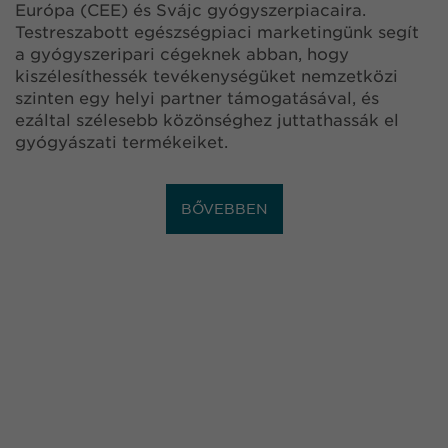
Európa (CEE) és Svájc gyógyszerpiacaira.
Testreszabott egészségpiaci marketingünk segít
a gyógyszeripari cégeknek abban, hogy
kiszélesíthessék tevékenységüket nemzetközi
szinten egy helyi partner támogatásával, és
ezáltal szélesebb közönséghez juttathassák el
gyógyászati termékeiket.
BŐVEBBEN