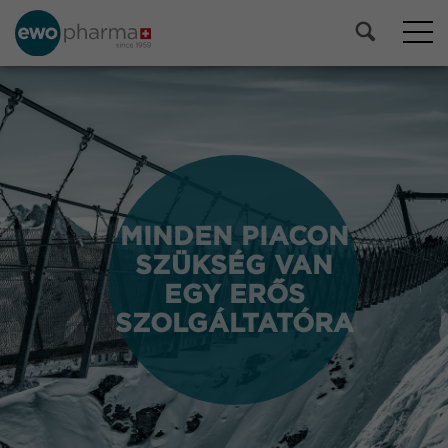
MINDEN PIACON
MINDEN PIACON
SZÜKSÉG VAN
SZÜKSÉG VAN
EGY ERŐS
EGY ERŐS
SZOLGÁLTATÓRA
SZOLGÁLTATÓRA