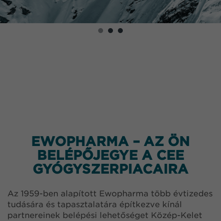
EWOPHARMA – AZ ÖN
BELÉPŐJEGYE A CEE
GYÓGYSZERPIACAIRA
Az 1959-ben alapított Ewopharma több évtizedes
tudására és tapasztalatára építkezve kínál
partnereinek belépési lehetőséget Közép-Kelet