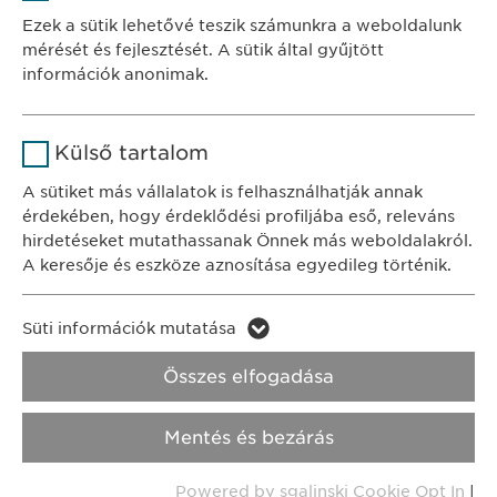
Szolgáltató
sgalinski
Ewopharma Hungary Kft.
Ezek a sütik lehetővé teszik számunkra a weboldalunk
1122 Budapest
mérését és fejlesztését. A sütik által gyűjtött
Időtartam
1 év
Városmajor u. 13.
információk anonimak.
A fehasználó sütikhez való
Cél
Név
Google Analytics
KAPCSOLAT
hozzájárulásának státusza.
Külső tartalom
tel.: +36 1 200 4650
Szolgáltató
Google
A sütiket más vállalatok is felhasználhatják annak
e-mail:
info@
ewopharma.hu
érdekében, hogy érdeklődési profiljába eső, releváns
Időtartam
1 nap
hirdetéseket mutathassanak Önnek más weboldalakról.
Adatkezelési
A keresője és eszköze aznosítása egyedileg történik.
Cél
Statisztikai adatot generál.
tájékoztató
Süti szabályzat
Név
LinkedIn
Süti információk mutatása
Impresszum
Név
vuid
Szolgáltató
LinkedIn
Összes elfogadása
Jogi és felhasználási feltételek.
Szolgáltató
Vimeo
Időtartam
2 év
Transzparencia.
Mentés és bezárás
Időtartam
2 years
Cél
A szolgáltatás nyomon követése
Copyright © Ewopharma AG
Powered by sgalinski Cookie Opt In
|