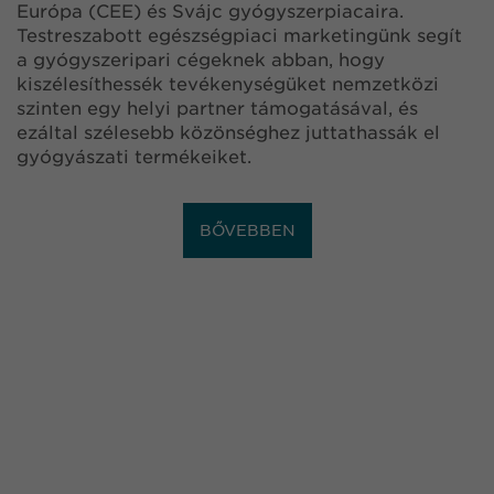
Európa (CEE) és Svájc gyógyszerpiacaira.
Testreszabott egészségpiaci marketingünk segít
a gyógyszeripari cégeknek abban, hogy
kiszélesíthessék tevékenységüket nemzetközi
szinten egy helyi partner támogatásával, és
ezáltal szélesebb közönséghez juttathassák el
gyógyászati termékeiket.
BŐVEBBEN