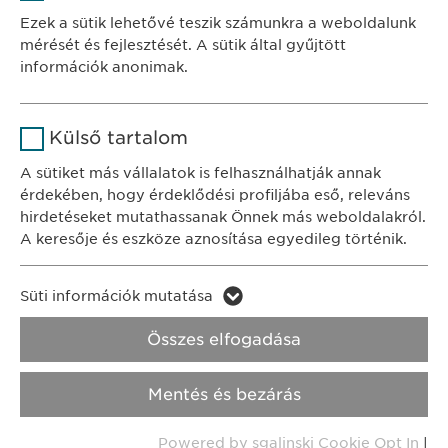
Szolgáltató
sgalinski
Ewopharma Hungary Kft.
Ezek a sütik lehetővé teszik számunkra a weboldalunk
1122 Budapest
mérését és fejlesztését. A sütik által gyűjtött
Időtartam
1 év
Városmajor u. 13.
információk anonimak.
A fehasználó sütikhez való
Cél
Név
Google Analytics
KAPCSOLAT
hozzájárulásának státusza.
Külső tartalom
tel.: +36 1 200 4650
Szolgáltató
Google
A sütiket más vállalatok is felhasználhatják annak
e-mail:
info@
ewopharma.hu
érdekében, hogy érdeklődési profiljába eső, releváns
Időtartam
1 nap
hirdetéseket mutathassanak Önnek más weboldalakról.
Adatkezelési
A keresője és eszköze aznosítása egyedileg történik.
Cél
Statisztikai adatot generál.
tájékoztató
Süti szabályzat
Név
LinkedIn
Süti információk mutatása
Impresszum
Név
vuid
Szolgáltató
LinkedIn
Összes elfogadása
Jogi és felhasználási feltételek.
Szolgáltató
Vimeo
Időtartam
2 év
Transzparencia.
Mentés és bezárás
Időtartam
2 years
Cél
A szolgáltatás nyomon követése
Copyright © Ewopharma AG
Powered by sgalinski Cookie Opt In
|