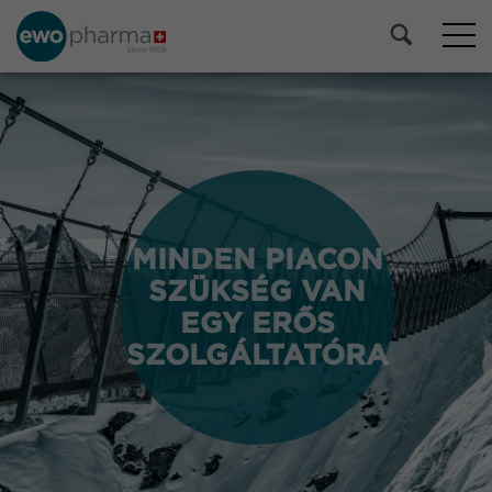
MINDEN PIACON
MINDEN PIACON
SZÜKSÉG VAN
SZÜKSÉG VAN
EGY ERŐS
EGY ERŐS
SZOLGÁLTATÓRA
SZOLGÁLTATÓRA