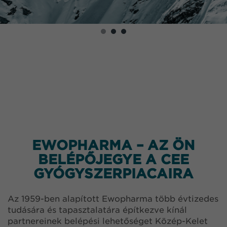
EWOPHARMA – AZ ÖN
BELÉPŐJEGYE A CEE
GYÓGYSZERPIACAIRA
Az 1959-ben alapított Ewopharma több évtizedes
tudására és tapasztalatára építkezve kínál
partnereinek belépési lehetőséget Közép-Kelet